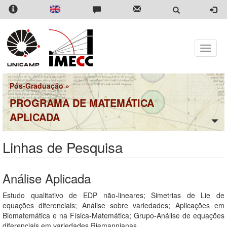
Pular
para
o
conteúdo
principal
Toggle
naviga
Pós-Graduação
»
PROGRAMA DE MATEMÁTICA
APLICADA
Linhas de Pesquisa
Análise Aplicada
Estudo qualitativo de EDP não-lineares; Simetrias de Lie de
equações diferenciais; Análise sobre variedades; Aplicações em
Biomatemática e na Física-Matemática; Grupo-Análise de equações
diferenciais em variedades Riemannianas.