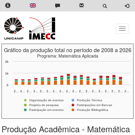
Pular
para
o
conteúdo
principal
Toggle
naviga
Gráfico da produção total no período de 2008 a 2026
Programa: Matemática Aplicada
2k
1k
0
2…
2…
2…
2…
2…
2…
2…
2…
2…
2…
2…
2…
2…
2…
2…
2…
2…
2…
Organização de eventos
Produção Técnica
Projetos de pesquisa
Participações em Bancas
Participação em eventos
Produção Bibliográfica
Produção Acadêmica - Matemática