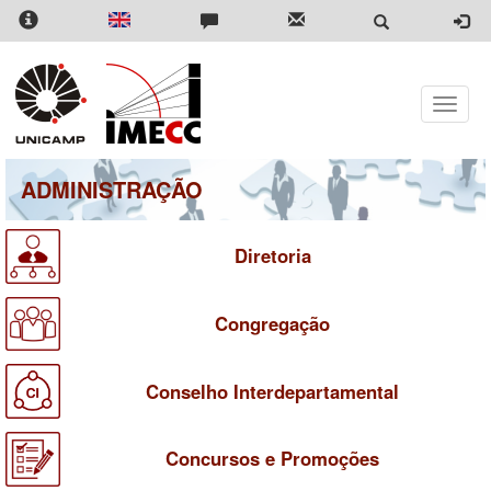
Pular
para
o
conteúdo
principal
Toggle
naviga
ADMINISTRAÇÃO
Diretoria
Congregação
Conselho Interdepartamental
Concursos e Promoções