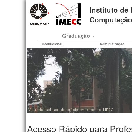
Pular
Instituto de
para
o
Computação 
conteúdo
principal
Graduação
Institucional
Administração
Acesso Rápido para Profe