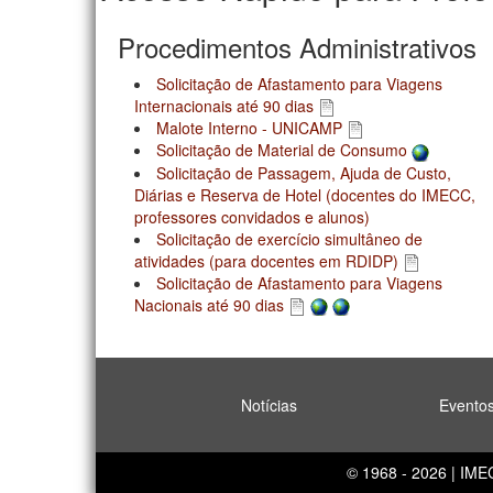
Procedimentos Administrativos
Solicitação de Afastamento para Viagens
Internacionais até 90 dias
Malote Interno - UNICAMP
Solicitação de Material de Consumo
Solicitação de Passagem, Ajuda de Custo,
Diárias e Reserva de Hotel (docentes do IMECC,
professores convidados e alunos)
Solicitação de exercício simultâneo de
atividades (para docentes em RDIDP)
Solicitação de Afastamento para Viagens
Nacionais até 90 dias
Notícias
Evento
© 1968 - 2026 | IM