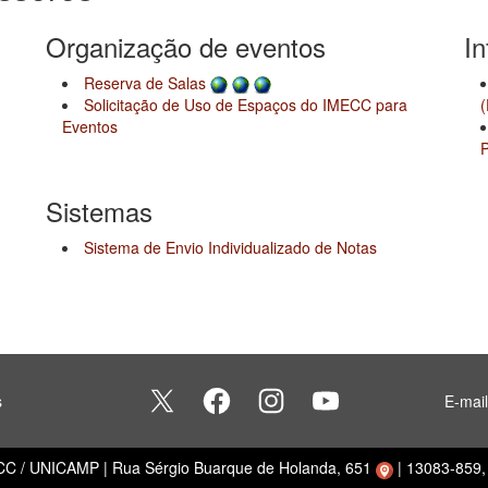
Organização de eventos
I
Reserva de Salas
(
Solicitação de Uso de Espaços do IMECC para
Eventos
Sistemas
Sistema de Envio Individualizado de Notas
s
E-mai
ECC / UNICAMP
|
Rua Sérgio Buarque de Holanda, 651
|
13083-859, 