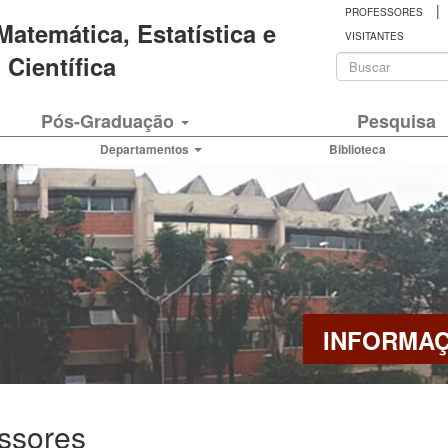
|
PROFESSORES
 Matemática, Estatística e
VISITANTES
Formulá
Científica
de
Buscar
Pós-Graduação
Pesquisa
busca
Departamentos
Biblioteca
INFORMA
ssores