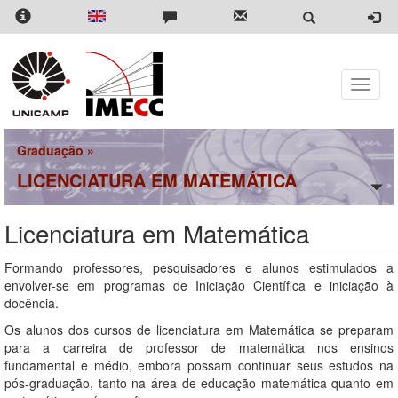
Pular
para
o
conteúdo
principal
Toggle
naviga
Graduação
»
LICENCIATURA EM MATEMÁTICA
Licenciatura em Matemática
Formando professores, pesquisadores e alunos estimulados a
envolver-se em programas de Iniciação Científica e iniciação à
docência.
Os alunos dos cursos de licenciatura em Matemática se preparam
para a carreira de professor de matemática nos ensinos
fundamental e médio, embora possam continuar seus estudos na
pós-graduação, tanto na área de educação matemática quanto em