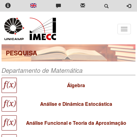
Pular
para
o
conteúdo
principal
Toggle
naviga
PESQUISA
Departamento de Matemática
Álgebra
Análise e Dinâmica Estocástica
Análise Funcional e Teoria da Aproximação