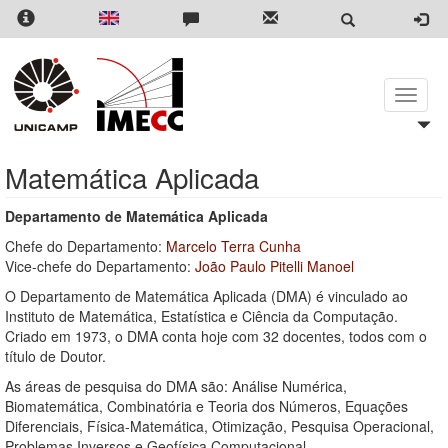
Pular
para
o
conteúdo
principal
Toggle
naviga
Matemática Aplicada
Departamento de Matemática Aplicada
Chefe do Departamento:
Marcelo Terra Cunha
Vice-chefe do Departamento:
João Paulo Pitelli Manoel
O Departamento de Matemática Aplicada (DMA) é vinculado ao
Instituto de Matemática, Estatística e Ciência da Computação.
Criado em 1973, o DMA conta hoje com 32 docentes, todos com o
título de Doutor.
As áreas de pesquisa do DMA são: Análise Numérica,
Biomatemática, Combinatória e Teoria dos Números, Equações
Diferenciais, Física-Matemática, Otimização, Pesquisa Operacional,
Problemas Inversos e Geofísica Computacional.