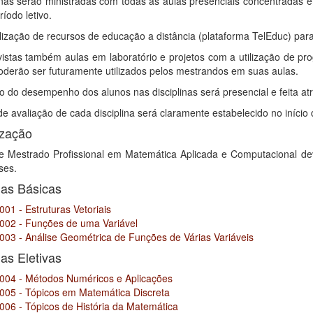
linas serão ministradas com todas as aulas presenciais concentrada
ríodo letivo.
lização de recursos de educação a distância (plataforma TelEduc) par
vistas também aulas em laboratório e projetos com a utilização de pr
oderão ser futuramente utilizados pelos mestrandos em suas aulas.
o do desempenho dos alunos nas disciplinas será presencial e feita at
 de avaliação de cada disciplina será claramente estabelecido no início
ização
e Mestrado Profissional em Matemática Aplicada e Computacional de
ses.
nas Básicas
01 - Estruturas Vetoriais
002 - Funções de uma Variável
003 - Análise Geométrica de Funções de Várias Variáveis
nas Eletivas
004 - Métodos Numéricos e Aplicações
005 - Tópicos em Matemática Discreta
006 - Tópicos de História da Matemática