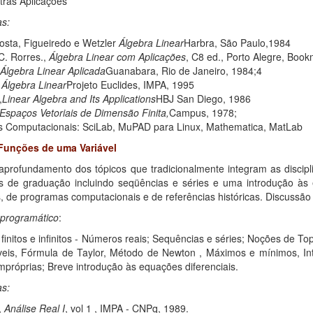
utras Aplicações
as:
Costa, Figueiredo e Wetzler
Álgebra Linear
Harbra, São Paulo,1984
C. Rorres.,
Álgebra Linear com Aplicações
, C8 ed., Porto Alegre, Boo
Álgebra Linear Aplicada
Guanabara, Rio de Janeiro, 1984;4
,
Álgebra Linear
Projeto Euclides, IMPA, 1995
,
Linear Algebra and Its Applications
HBJ San Diego, 1986
Espaços Vetoriais de Dimensão Finita,
Campus, 1978;
 Computacionais: SciLab, MuPAD para Linux, Mathematica, MatLab
Funções de uma Variável
 aprofundamento dos tópicos que tradicionalmente integram as discipl
s de graduação incluindo seqüências e séries e uma introdução às e
, de programas computacionais e de referências históricas. Discussão d
programático
:
finitos e infinitos - Números reais; Sequências e séries; Noções de T
áveis, Fórmula de Taylor, Método de Newton , Máximos e mínimos, I
impróprias; Breve introdução às equações diferenciais.
as:
,
Análise Real I
, vol 1 , IMPA - CNPq, 1989.