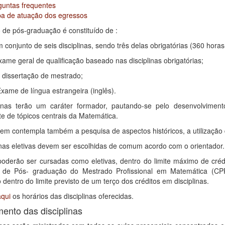
guntas frequentes
a de atuação dos egressos
 de pós-graduação é constituído de :
m conjunto de seis disciplinas, sendo três delas obrigatórias (360 horas
exame geral de qualificação baseado nas disciplinas obrigatórias;
 a dissertação de mestrado;
Exame de língua estrangeira (inglês).
linas terão um caráter formador, pautando-se pelo desenvolvimen
te de tópicos centrais da Matemática.
em contempla também a pesquisa de aspectos históricos, a utilização
inas eletivas devem ser escolhidas de comum acordo com o orientador.
derão ser cursadas como eletivas, dentro do limite máximo de créd
 de Pós- graduação do Mestrado Profissional em Matemática (CP
dentro do limite previsto de um terço dos créditos em disciplinas.
aqui
os horários das disciplinas oferecidas.
ento das disciplinas