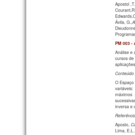
Apostol ,T
Courant,R 
Edwards,C
Ávila, G.,
A
Dieudonné,
Programas
PM 003 - 
Análise e 
cursos de
aplicações
Conteúdo 
O Espaço E
variáveis:
máximos e
sucessiva
inversa e 
Referênci
Aposto,
Cá
Lima, E.L.