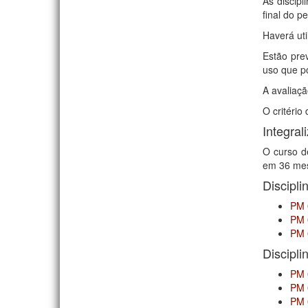
As discip
final do pe
Haverá uti
Estão pre
uso que p
A avaliaçã
O critério
Integral
O curso d
em 36 me
Discipli
PM 0
PM 
PM 
Discipli
PM 
PM 
PM 