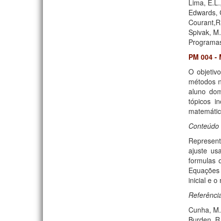
Lima, E.L.
Edwards, 
Courant,R
Spivak, M
Programas
PM 004 -
O objetiv
métodos n
aluno dom
tópicos i
matemátic
Conteúdo 
Represent
ajuste us
formulas 
Equações 
inicial e 
Referênci
Cunha, M.
Burden, R