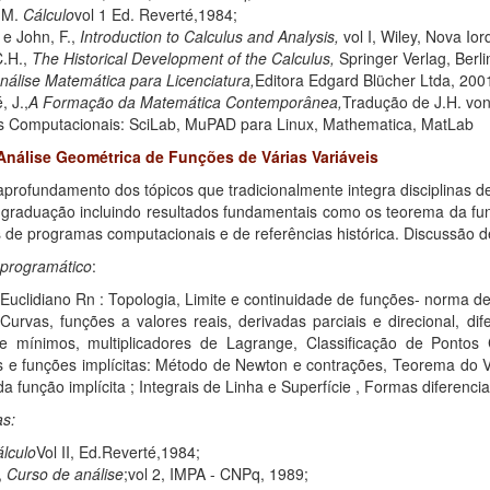
.M.
Cálculo
vol 1 Ed. Reverté,1984;
e John, F.,
Introduction to Calculus and Analysis,
vol I, Wiley, Nova Ior
.H.,
The Historical Development of the Calculus,
Springer Verlag, Berl
nálise Matemática para Licenciatura,
Editora Edgard Blücher Ltda, 200
 J.,
A Formação da Matemática Contemporânea,
Tradução de J.H. vo
 Computacionais: SciLab, MuPAD para Linux, Mathematica, MatLab
Análise Geométrica de Funções de Várias Variáveis
aprofundamento dos tópicos que tradicionalmente integra disciplinas d
 graduação incluindo resultados fundamentais como os teorema da fu
 de programas computacionais e de referências histórica. Discussão de 
programático
:
uclidiano Rn : Topologia, Limite e continuidade de funções- norma de 
 Curvas, funções a valores reais, derivadas parciais e direcional, d
 mínimos, multiplicadores de Lagrange, Classificação de Pontos 
s e funções implícitas: Método de Newton e contrações, Teorema do V
da função implícita ; Integrais de Linha e Superfície , Formas diferenci
as:
lculo
Vol II, Ed.Reverté,1984;
,
Curso de análise
;vol 2, IMPA - CNPq, 1989;