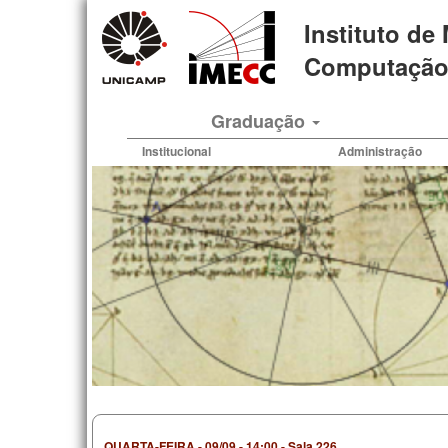
Pular
Instituto de
para
o
Computação 
conteúdo
principal
Graduação
Institucional
Administração
QUARTA-FEIRA
-
09/09 - 14:00
-
Sala 226