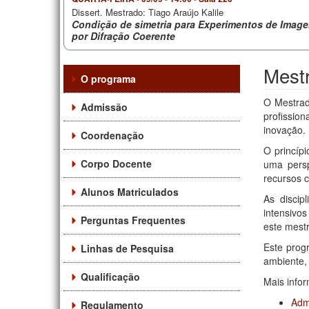
Dissert. Mestrado:
Tiago Araújo Kalile
Condição de simetria para Experimentos de Imag
por Difração Coerente
Mestr
O programa
O Mestrad
Admissão
profissio
inovação.
Coordenação
O princíp
Corpo Docente
uma persp
recursos 
Alunos Matriculados
As discip
intensivos
Perguntas Frequentes
este mest
Este prog
Linhas de Pesquisa
ambiente,
Qualificação
Mais info
Adm
Regulamento