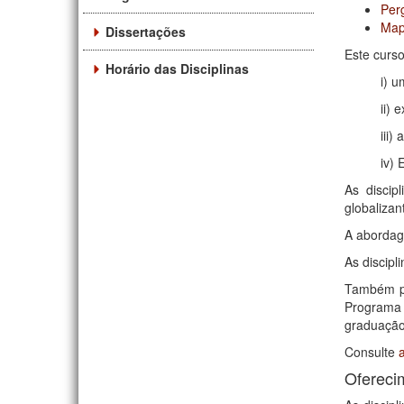
Per
Map
Dissertações
Este curso
Horário das Disciplinas
i) u
ii) 
iii)
iv) 
As discip
globalizan
A abordag
As discipl
Também po
Programa
graduação 
Consulte
Oferecim