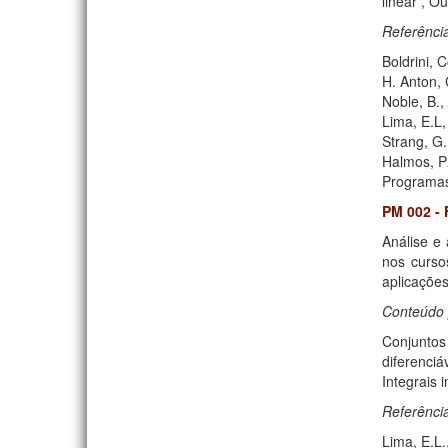
linear , O
Referênci
Boldrini, 
H. Anton, 
Noble, B.,
Lima, E.L
Strang, G.
Halmos, P
Programas
PM 002 - 
Análise e
nos curso
aplicações
Conteúdo 
Conjuntos 
diferenci
Integrais 
Referênci
Lima, E.L.