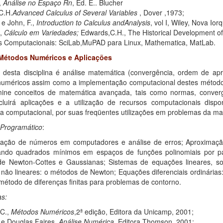
,
Análise no Espaço Rn
, Ed. E.. Blucher
C.H.
Advanced Calculus of Several Variables
, Dover ,1973;
 e John, F.,
Introduction to Calculus andAnalysis
, vol I, Wiley, Nova Ior
.,
Cálculo em Variedades;
Edwards,C.H., The Historical Development of 
 Computacionais: SciLab,MuPAD para Linux, Mathematica, MatLab.
 Métodos Numéricos e Aplicações
o desta disciplina é análise matemática (convergência, ordem de a
uméricos assim como a implementação computacional destes métodos,
ine conceitos de matemática avançada, tais como normas, converg
ncluirá aplicações e a utilização de recursos computacionais disp
a computacional, por suas freqüentes utilizações em problemas da ma
Programático
:
ação de números em computadores e análise de erros; Aproximação
ando quadrados mínimos em espaços de funções polinomiais por pa
de Newton-Cottes e Gaussianas; Sistemas de equações lineares, sol
não lineares: o métodos de Newton; Equações diferenciais ordinária
o método de diferenças finitas para problemas de contorno.
as:
C.,
Métodos Numéricos
,2ª edição, Editora da Unicamp, 2001;
 e Douglas Faires,
Análise Numérica
, Editora Thomson, 2001;