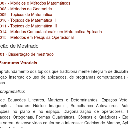
007 - Modelos e Métodos Matemáticos
008 - Métodos da Geometria
009 - Tópicos de Matemática I
010 - Tópicos de Matemática II
011 - Tópicos de Matemática III
014 - Métodos Computacionais em Matemática Aplicada
015 - Métodos em Pesquisa Operacional
ação de Mestrado
01 - Dissertação de mestrado
Estruturas Vetoriais
aprofundamento dos tópicos que tradicionalmente integram de discipli
ção Inserção do uso de aplicações, de programas computacionais e 
cas.
programático
:
de Equações Lineares, Matrizes e Determinantes; Espaços Vetori
mações Lineares: Núcleo Imagem , Semelhança Autovalores, Auto
mações no plano e no espaço. Diagonalização de operadores,
ações Ortogonais, Formas Quadráticas, Cônicas e Quádricas;- Esp
 a serem desenvolvidos conforme o interesse: Cadeias de Markov, Apl