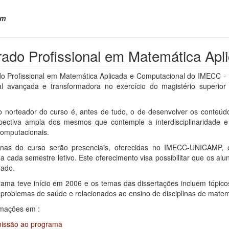
em
ado Profissional em Matemática Apl
o Profissional em Matemática Aplicada e Computacional do IMECC - U
nal avançada e transformadora no exercício do magistério superior 
io norteador do curso é, antes de tudo, o de desenvolver os conteú
ectiva ampla dos mesmos que contemple a interdisciplinaridade 
computacionais.
linas do curso serão presenciais, oferecidas no IMECC-UNICAMP
 a cada semestre letivo. Este oferecimento visa possibilitar que os al
rado.
rama teve início em 2006 e os temas das dissertações incluem tópico
 problemas de saúde e relacionados ao ensino de disciplinas de matem
rmações em :
issão ao programa