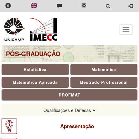
Pular
para
o
conteúdo
principal
Toggle
naviga
PÓS-GRADUAÇÃO
Estatística
Matemática
Matemática Aplicada
Mestrado Profissional
PROFMAT
Qualificações e Defesas
Apresentação