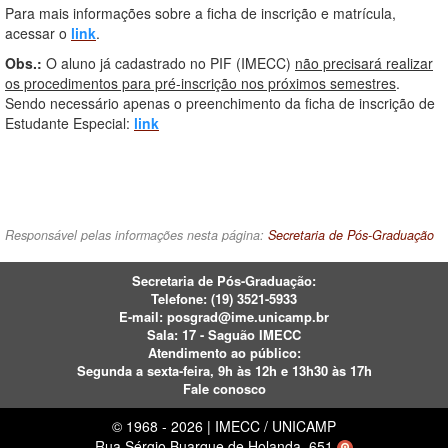
Para mais informações sobre a ficha de inscrição e matrícula,
acessar o
link
.
Obs.:
O aluno já cadastrado no PIF (IMECC)
não precisará realizar
os procedimentos para pré-inscrição nos próximos semestres
.
Sendo necessário apenas o preenchimento da ficha de inscrição de
Estudante Especial:
link
Responsável pelas informações nesta página:
Secretaria de Pós-Graduação
Secretaria de Pós-Graduação:
Telefone:
(19) 3521-5933
E-mail:
posgrad@ime.unicamp.br
Sala: 17 - Saguão IMECC
Atendimento ao público:
Segunda a sexta-feira, 9h às 12h e 13h30 às 17h
Fale conosco
© 1968 - 2026 | IMECC / UNICAMP
Rua Sérgio Buarque de Holanda, 651