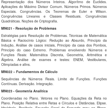
Representação dos Números Inteiros. Algorítmo de Euclides.
Aplicações do Máximo Divisor Comum. Números Primos. Números
Especiais. Congruências. Os Teoremas de Euler e Wilson.
Congruências Lineares e Classes Residuais. Congruências
Quadráticas. Noções de Criptografia.
MN021 - Resolução de Problemas
Estratégias para Resolução de Problemas. Técnicas de Matemática
Básica e Raciocínio Lógico: Redução ao Absurdo, Princípio da
Indução, Análise de casos iniciais, Princípio da casa dos Pombos,
Princípio do caso Extremo. Problemas envolvendo Números e
Funções Reais: Matemática Discreta, Geometria, Aritmética e
Álgebra. Análise de exames e testes: ENEM, Vestibulares,
Olimpíadas e afins.
MN022 – Fundamentos de Cálculo
Sequências de Números Reais. Limite de Funções. Funções
Contínuas. Derivação. Integração.
MN023 - Geometria Analítica
Coordenadas no Plano. Vetores no Plano. Equações da Reta no
Plano. Posição Relativa entre Retas e Círculos e Distâncias. Elipse.
Hipérbole. Parábola. Equação Geral do Segundo grau no Plano.