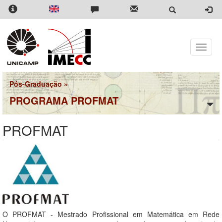
Pular
para
o
conteúdo
principal
Toggle
naviga
Pós-Graduação
»
PROGRAMA PROFMAT
PROFMAT
O PROFMAT - Mestrado Profissional em Matemática em Rede