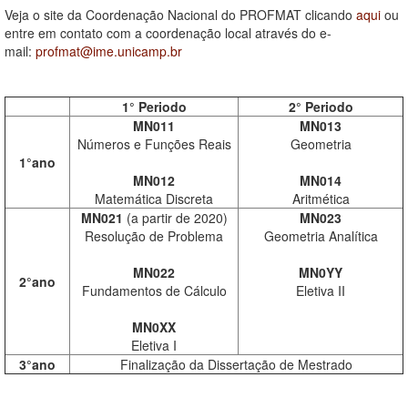
Veja o site da Coordenação Nacional do PROFMAT clicando
aqui
ou
entre em contato com a coordenação local através do e-
mail:
profmat@ime.unicamp.br
1° Periodo
2° Periodo
MN011
MN013
Números e Funções Reais
Geometria
1°ano
MN012
MN014
Matemática Discreta
Aritmética
MN021
(a partir de 2020)
MN023
Resolução de Problema
Geometria Analítica
MN022
MN0YY
2°ano
Fundamentos de Cálculo
Eletiva II
MN0XX
Eletiva I
3°ano
Finalização da Dissertação de Mestrado