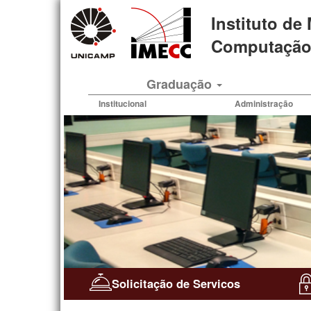
Pular
Instituto de
para
o
Computação 
conteúdo
principal
Graduação
Institucional
Administração
Solicitação de Servicos