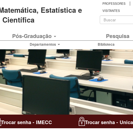
|
PROFESSORES
 Matemática, Estatística e
VISITANTES
Formulá
Científica
de
Buscar
Pós-Graduação
Pesquisa
busca
Departamentos
Biblioteca
Trocar senha - IMECC
Trocar senha - Unic