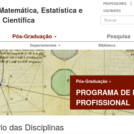
|
PROFESSORES
 Matemática, Estatística e
VISITANTES
Formulá
Científica
de
Buscar
Pós-Graduação
Pesquisa
busca
Departamentos
Biblioteca
Pós-Graduação
»
PROGRAMA DE
PROFISSIONAL
io das Disciplinas