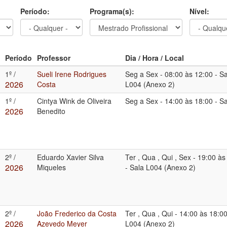
Período:
Programa(s):
Nível:
Período
Professor
Dia / Hora / Local
1º /
Sueli Irene Rodrigues
Seg a Sex
-
08:00 às 12:00
-
Sa
2026
Costa
L004 (Anexo 2)
1º /
Cintya Wink de Oliveira
Seg a Sex
-
14:00 às 18:00
-
Sa
2026
Benedito
2º /
Eduardo Xavier Silva
Ter , Qua , Qui , Sex
-
19:00 às
2026
Miqueles
-
Sala L004 (Anexo 2)
2º /
João Frederico da Costa
Ter , Qua , Qui
-
14:00 às 18:0
2026
Azevedo Meyer
L004 (Anexo 2)