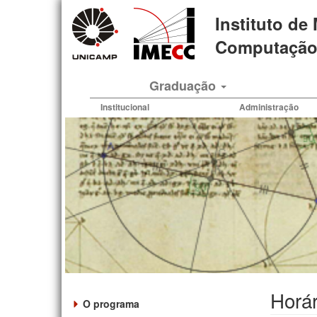
Pular
Instituto de
para
o
Computação 
conteúdo
principal
Graduação
Institucional
Administração
Horár
O programa