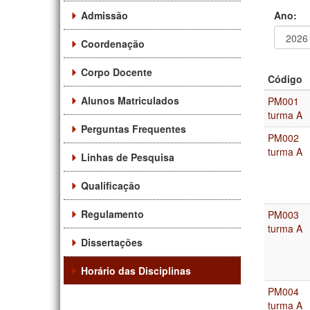
Admissão
Ano:
Coordenação
Ano
Ano:
Corpo Docente
Código
Alunos Matriculados
PM001
turma A
Perguntas Frequentes
PM002
turma A
Linhas de Pesquisa
Qualificação
Regulamento
PM003
turma A
Dissertações
Horário das Disciplinas
PM004
turma A