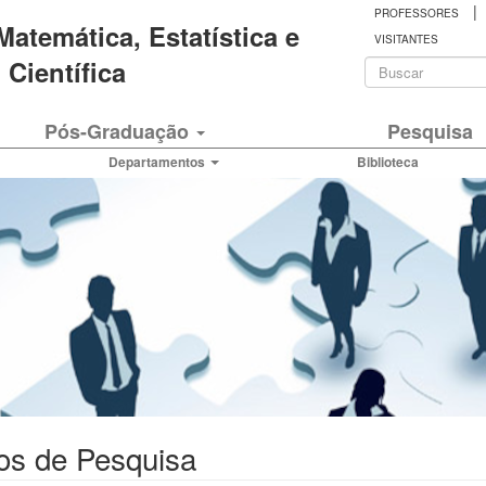
|
PROFESSORES
 Matemática, Estatística e
VISITANTES
Formulá
Científica
de
Buscar
Pós-Graduação
Pesquisa
busca
Departamentos
Biblioteca
os de Pesquisa