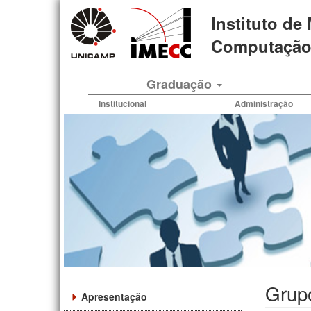
Pular
Instituto de
para
o
Computação 
conteúdo
principal
Graduação
Institucional
Administração
Grup
Apresentação