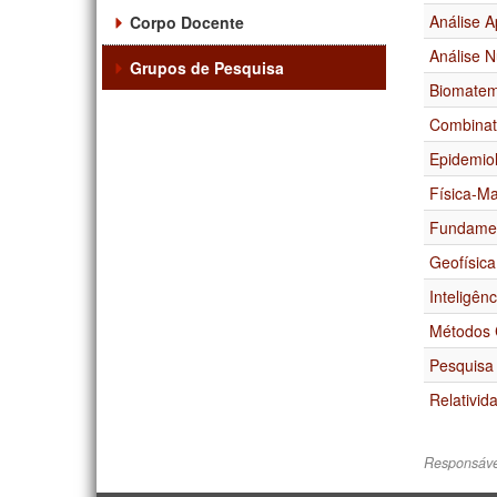
Análise A
Corpo Docente
Análise 
Grupos de Pesquisa
Biomatem
Combinat
Epidemiol
Física-M
Fundamen
Geofísic
Inteligên
Métodos 
Pesquisa
Relativid
Responsáve