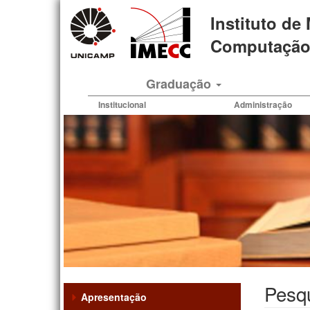
Pular
Instituto de
para
o
Computação 
conteúdo
principal
Graduação
Institucional
Administração
Pesq
Apresentação