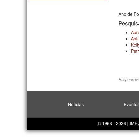
Ano de Fo
Pesqui
Aure
Antô
Kell
Pet
Responsáve
Notícias
Evento
© 1968 - 2026 | IM