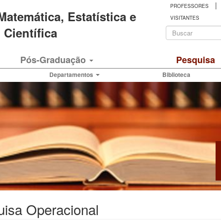
|
PROFESSORES
 Matemática, Estatística e
VISITANTES
Formulá
Científica
de
Buscar
Pós-Graduação
Pesquisa
busca
Departamentos
Biblioteca
uisa Operacional