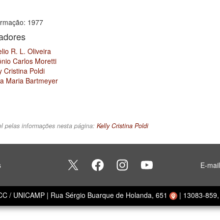
rmação: 1977
sadores
lio R. L. Oliveira
nio Carlos Moretti
y Cristina Poldi
ra Maria Bartmeyer
l pelas informações nesta página:
Kelly Cristina Poldi
s
E-mai
ECC / UNICAMP
|
Rua Sérgio Buarque de Holanda, 651
|
13083-859, 