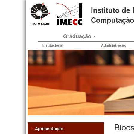
Pular
Instituto de
para
o
Computação 
conteúdo
principal
Graduação
Institucional
Administração
Bioes
Apresentação