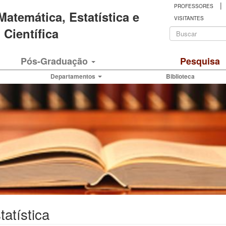
|
PROFESSORES
 Matemática, Estatística e
VISITANTES
Formulá
Científica
de
Buscar
Pós-Graduação
Pesquisa
busca
Departamentos
Biblioteca
tatística