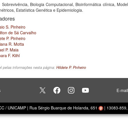
e Sobrevivência, Biologia Computacional, Bioinformática clínica, Mod
tricos, Estatística Genética e Epidemiologia.
sadores
sio S. Pinheiro
ilton de Sá Carvalho
ete P. Pinheiro
iana R. Motta
el P. Maia
ra F. Kiihl
l pelas informações nesta página:
Hildete P. Pinheiro
s
E-mai
ECC / UNICAMP
|
Rua Sérgio Buarque de Holanda, 651
|
13083-859, 