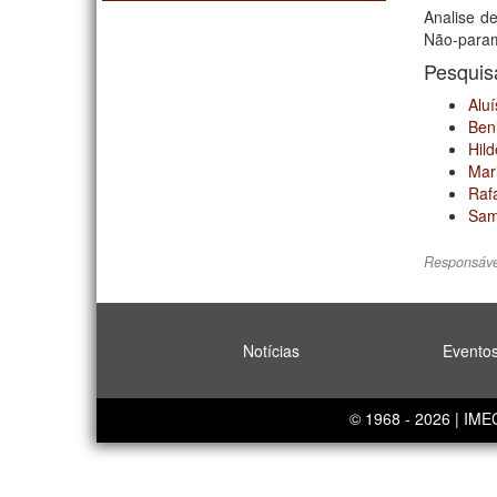
Analise d
Não-paramé
Pesqui
Aluí
Ben
Hild
Mar
Rafa
Sama
Responsáve
Notícias
Evento
© 1968 - 2026 | IM