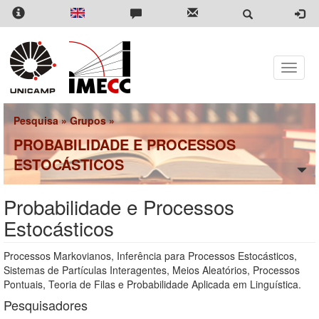
Pular
para
o
conteúdo
principal
Toggle
naviga
Pesquisa
»
Grupos
»
PROBABILIDADE E PROCESSOS
ESTOCÁSTICOS
Probabilidade e Processos
Estocásticos
Processos Markovianos, Inferência para Processos Estocásticos,
Sistemas de Partículas Interagentes, Meios Aleatórios, Processos
Pontuais, Teoria de Filas e Probabilidade Aplicada em Linguística.
Pesquisadores