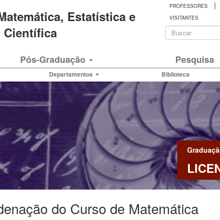
|
PROFESSORES
 Matemática, Estatística e
VISITANTES
Formulá
Científica
de
Buscar
Pós-Graduação
Pesquisa
busca
Departamentos
Biblioteca
Graduaçã
LICE
denação do Curso de Matemática