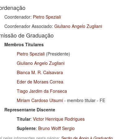
ordenação
Coordenador:
Pietro Speziali
Coordenador Associado:
Giuliano Angelo Zugliani
missão de Graduação
Membros Titulares
Pietro Speziali
(Presidente)
Giuliano Angelo Zugliani
Bianca M. R. Calsavara
Eder de Moraes Correa
Tiago Jardim da Fonseca
Miriam Cardoso Utsumi
- membro titular - FE
Representante Discente
Titular
:
Victor Henrique Rodrigues
Suplente
:
Bruno Wolff Sergio
l pelas informações nesta página:
Seção de Apoio à Graduação