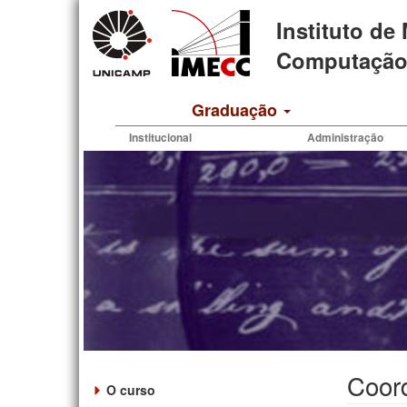
Pular
Instituto de
para
o
Computação 
conteúdo
principal
Graduação
Institucional
Administração
Coor
O curso