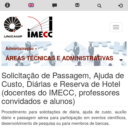
Pular
para
o
conteúdo
principal
Toggle
naviga
Administração
»
ÁREAS TÉCNICAS E ADMINISTRATIVAS
Solicitação de Passagem, Ajuda de
Custo, Diárias e Reserva de Hotel
(docentes do IMECC, professores
convidados e alunos)
Procedimento para solicitações de diária, ajuda de custo, auxílio
diário e passagem aérea para participação em eventos científicos,
desenvolvimento de pesquisa ou para membros de bancas.