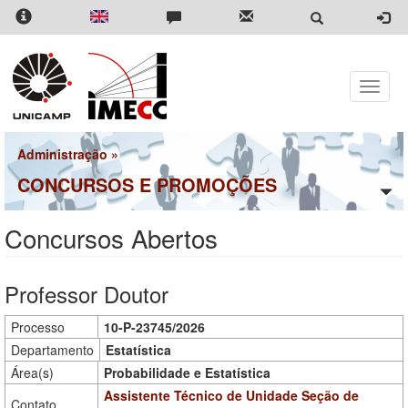
Pular
para
o
conteúdo
principal
Toggle
naviga
Administração
»
CONCURSOS E PROMOÇÕES
Concursos Abertos
Professor Doutor
Processo
10-P-23745/2026
Departamento
Estatística
Área(s)
Probabilidade e Estatística
Assistente Técnico de Unidade
Seção de
Contato