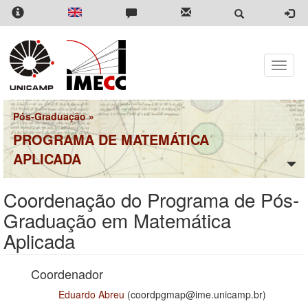
Pular
para
o
conteúdo
principal
Toggle
naviga
Pós-Graduação
»
PROGRAMA DE MATEMÁTICA
APLICADA
Coordenação do Programa de Pós-
Graduação em Matemática
Aplicada
Coordenador
Eduardo Abreu
(coordpgmap@ime.unicamp.br)