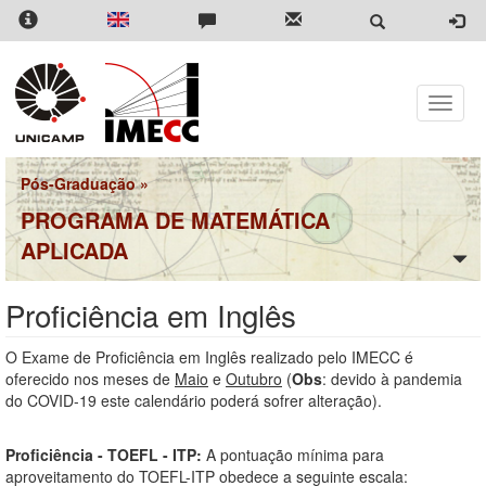
Pular
para
o
conteúdo
principal
Toggle
naviga
Pós-Graduação
»
PROGRAMA DE MATEMÁTICA
APLICADA
Proficiência em Inglês
O Exame de Proficiência em Inglês realizado pelo IMECC é
oferecido nos meses de
Maio
e
Outubro
(
Obs
: devido à pandemia
do COVID-19 este calendário poderá sofrer alteração).
Proficiência - TOEFL - ITP:
A pontuação mínima para
aproveitamento do TOEFL-ITP obedece a seguinte escala: