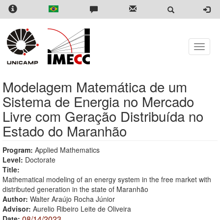
Skip
to
main
content
Toggle
naviga
Modelagem Matemática de um
Sistema de Energia no Mercado
Livre com Geração Distribuída no
Estado do Maranhão
Program:
Applied Mathematics
Level:
Doctorate
Title:
Mathematical modeling of an energy system in the free market with
distributed generation in the state of Maranhão
Author:
Walter Araújo Rocha Júnior
Advisor:
Aurelio Ribeiro Leite de Oliveira
08/14/2023
Date: