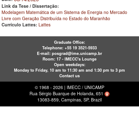
Link da Tese / Dissertação:
Modelagem Matemática de um Sistema de Energia no Mercado
Livre com Geração Distribuída no Estado do Maranhão
Currículo Lattes:
Lattes
Graduate Office:
Telephone:
+55 19 3521-5933
E-mail:
posgrad@ime.unicamp.br
Room: 17 - IMECC's Lounge
Open weekdays:
Monday to Friday, 10 am to 11:30 am and 1:30 pm to 3 pm
Contact us
© 1968 - 2026 | IMECC / UNICAMP
Rua Sérgio Buarque de Holanda, 651
13083-859, Campinas, SP, Brazil