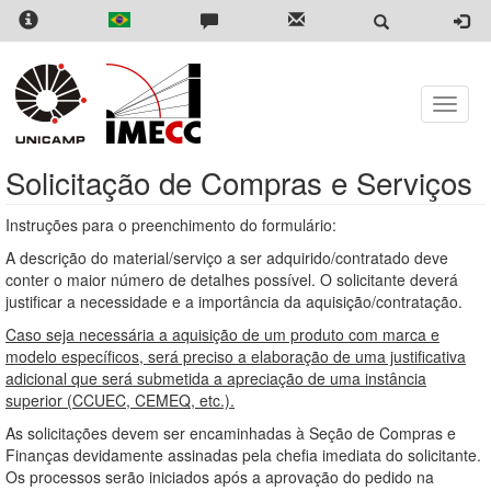
Skip
to
main
content
Toggle
naviga
Solicitação de Compras e Serviços
Instruções para o preenchimento do formulário:
A descrição do material/serviço a ser adquirido/contratado deve
conter o maior número de detalhes possível. O solicitante deverá
justificar a necessidade e a importância da aquisição/contratação.
Caso seja necessária a aquisição de um produto com marca e
modelo específicos, será preciso a elaboração de uma justificativa
adicional que será submetida a apreciação de uma instância
superior (CCUEC, CEMEQ, etc.).
As solicitações devem ser encaminhadas à Seção de Compras e
Finanças devidamente assinadas pela chefia imediata do solicitante.
Os processos serão iniciados após a aprovação do pedido na