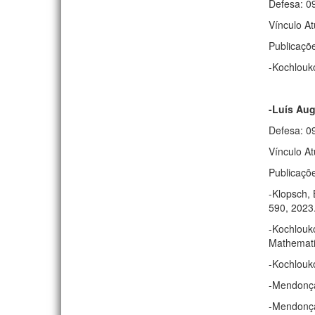
Defesa: 0
Vínculo A
Publicaçõ
-Kochlouko
-Luís Au
Defesa: 0
Vínculo A
Publicaçõ
-Klopsch, 
590, 2023
-Kochlouk
Mathemati
-Kochlouko
-Mendonça,
-Mendonça,