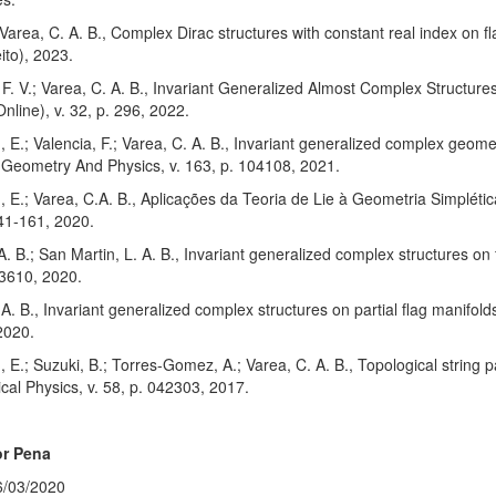
; Varea, C. A. B., Complex Dirac structures with constant real index on 
ito), 2023.
 F. V.; Varea, C. A. B., Invariant Generalized Almost Complex Structur
Online), v. 32, p. 296, 2022.
 E.; Valencia, F.; Varea, C. A. B., Invariant generalized complex geome
 Geometry And Physics, v. 163, p. 104108, 2021.
 E.; Varea, C.A. B., Aplicações da Teoria de Lie à Geometria Simplét
141-161, 2020.
A. B.; San Martin, L. A. B., Invariant generalized complex structures on
03610, 2020.
 A. B., Invariant generalized complex structures on partial flag manifo
2020.
 E.; Suzuki, B.; Torres-Gomez, A.; Varea, C. A. B., Topological string pa
al Physics, v. 58, p. 042303, 2017.
or Pena
6/03/2020