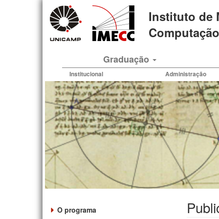
Pular
Instituto de
para
o
Computação 
conteúdo
principal
Graduação
Institucional
Administração
Publ
O programa