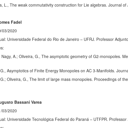
 L., The weak commutativity construction for Lie algebras. Journal of 
Gomes Fadel
9/03/2020
ual: Universidade Federal do Rio de Janeiro – UFRJ. Professor Adjunto
es:
; Nagy, A.; Oliveira, G., The asymptotic geometry of G2-monopoles. Me
 G., Asymptotics of Finite Energy Monopoles on AC 3-Manifolds. Journal
 G.; Oliveira, G., The limit of large mass monopoles. Proceedings of t
ugusto Bassani Varea
1/03/2020
tual: Universidade Tecnológica Federal do Paraná – UTFPR. Professor 
es: