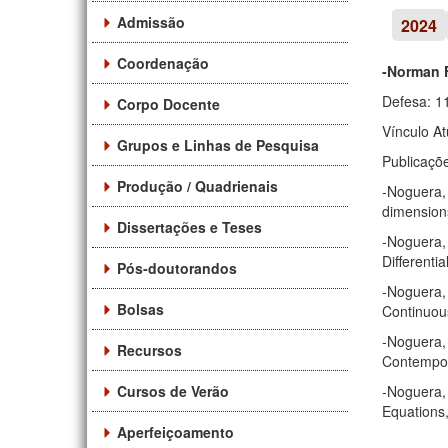
Admissão
2024
Coordenação
-Norman 
Defesa: 1
Corpo Docente
Vínculo At
Grupos e Linhas de Pesquisa
Publicaçõ
Produção / Quadrienais
-Noguera, 
dimensions
Dissertações e Teses
-Noguera, 
Differenti
Pós-doutorandos
-Noguera, 
Bolsas
Continuou
-Noguera, 
Recursos
Contempor
Cursos de Verão
-Noguera, 
Equations,
Aperfeiçoamento