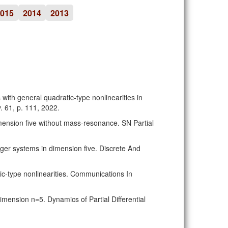
015
2014
2013
with general quadratic-type nonlinearities in
v. 61, p. 111, 2022.
imension five without mass-resonance. SN Partial
inger systems in dimension five. Discrete And
ic-type nonlinearities. Communications In
imension n=5. Dynamics of Partial Differential