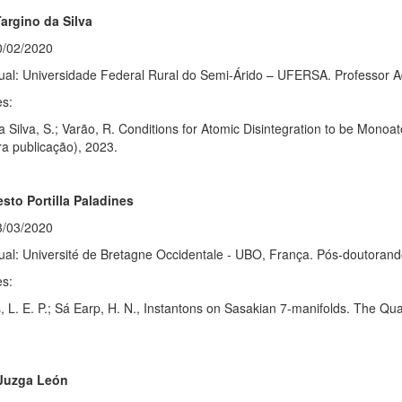
argino da Silva
0/02/2020
tual: Universidade Federal Rural do Semi-Árido – UFERSA. Professor A
es:
a Silva, S.; Varão, R. Conditions for Atomic Disintegration to be Mono
ra publicação), 2023.
esto Portilla Paladines
3/03/2020
ual: Université de Bretagne Occidentale - UBO, França. Pós-doutorand
es:
, L. E. P.; Sá Earp, H. N., Instantons on Sasakian 7-manifolds. The Qua
 Juzga León