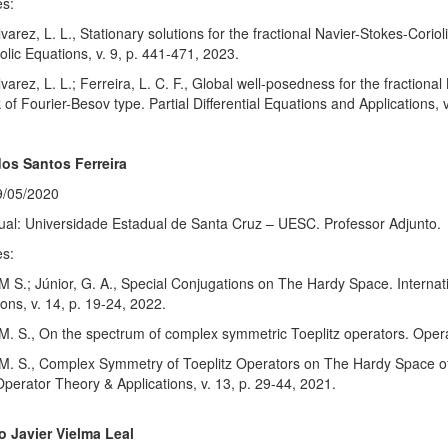
es:
varez, L. L., Stationary solutions for the fractional Navier-Stokes-Corio
lic Equations, v. 9, p. 441-471, 2023.
varez, L. L.; Ferreira, L. C. F., Global well-posedness for the fractional 
of Fourier-Besov type. Partial Differential Equations and Applications, v
os Santos Ferreira
9/05/2020
ual: Universidade Estadual de Santa Cruz – UESC. Professor Adjunto.
es:
 M S.; Júnior, G. A., Special Conjugations on The Hardy Space. Internat
ions, v. 14, p. 19-24, 2022.
 M. S., On the spectrum of complex symmetric Toeplitz operators. Opera
 M. S., Complex Symmetry of Toeplitz Operators on The Hardy Space of 
Operator Theory & Applications, v. 13, p. 29-44, 2021.
o Javier Vielma Leal