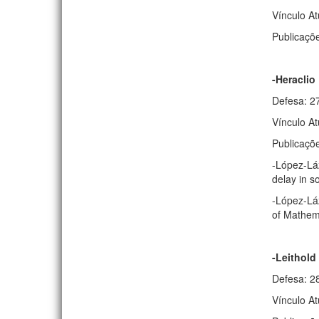
Vínculo A
Publicaçõ
-Heraclio
Defesa: 2
Vínculo A
Publicaçõ
-López-Láz
delay in 
-López-Láz
of Mathema
-Leithold
Defesa: 2
Vínculo A