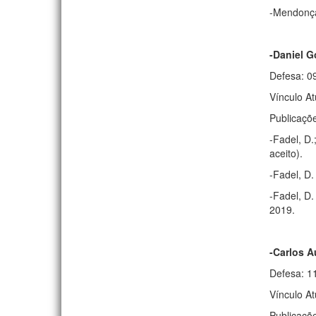
-Mendonça,
-Daniel 
Defesa: 0
Vínculo At
Publicaçõ
-Fadel, D.
aceito).
-Fadel, D.
-Fadel, D.
2019.
-Carlos A
Defesa: 1
Vínculo A
Publicaçõ