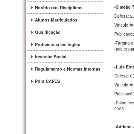
-Simeão T
Horário das Disciplinas
Defesa: 2
Alunos Matriculados
Vínculo A
Qualificação
Publicaçõ
-Targino d
Proficiência em Inglês
(aceito pa
Inserção Social
-Luis Ern
Regulamento e Normas Internas
Defesa: 0
PrInt CAPES
Vínculo At
Publicaçõ
-Paladines
2023.
-Adriana