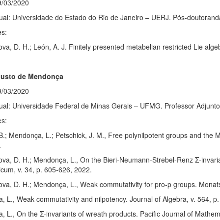
9/03/2020
tual: Universidade do Estado do Rio de Janeiro – UERJ. Pós-doutorand
es:
va, D. H.; León, A. J. Finitely presented metabelian restricted Lie alge
gusto de Mendonça
9/03/2020
tual: Universidade Federal de Minas Gerais – UFMG. Professor Adjunto
es:
B.; Mendonça, L.; Petschick, J. M., Free polynilpotent groups and the
.
ova, D. H.; Mendonça, L., On the Bieri-Neumann-Strebel-Renz Σ-invari
cum, v. 34, p. 605-626, 2022.
va, D. H.; Mendonça, L., Weak commutativity for pro-p groups. Monats
 L., Weak commutativity and nilpotency. Journal of Algebra, v. 564, p
 L., On the Σ-invariants of wreath products. Pacific Journal of Mathem