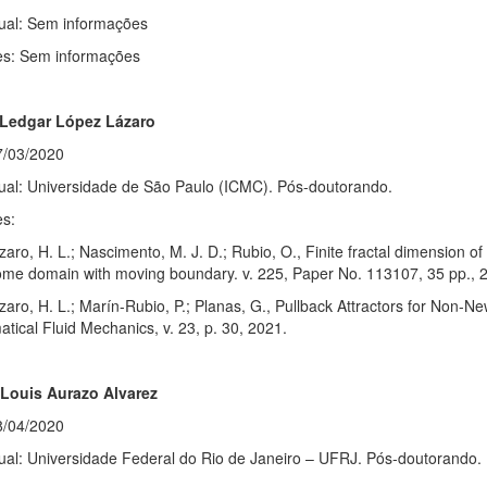
tual: Sem informações
es: Sem informações
 Ledgar López Lázaro
7/03/2020
tual: Universidade de São Paulo (ICMC). Pós-doutorando.
es:
aro, H. L.; Nascimento, M. J. D.; Rubio, O., Finite fractal dimension of 
some domain with moving boundary. v. 225, Paper No. 113107, 35 pp., 
aro, H. L.; Marín-Rubio, P.; Planas, G., Pullback Attractors for Non-N
tical Fluid Mechanics, v. 23, p. 30, 2021.
 Louis Aurazo Alvarez
8/04/2020
tual: Universidade Federal do Rio de Janeiro – UFRJ. Pós-doutorando.