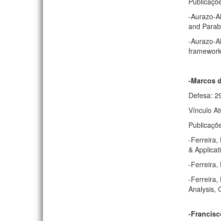
Publicaçõ
-Aurazo-Al
and Parabo
-Aurazo-Al
framework 
-Marcos d
Defesa: 2
Vínculo At
Publicaçõ
-Ferreira,
& Applicat
-Ferreira,
-Ferreira,
Analysis, 
-Francisc