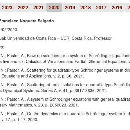
2023
2022
2021
2020
2019
2018
2017
2016
2
Francisco Noguera Salgado
1/02/2020
ual: Universidad de Costa Rica – UCR, Costa Rica. Professor
es:
N.; Pastor, A., Blow-up solutions for a system of Schrödinger equations 
 five and six. Calculus of Variations and Partial Differential Equations, 
N.; Pastor, A., Scattering for quadratic-type Schrödinger systems in d
al Equations and Applications, v. 2, p. 60, 2021.
N.; Pastor, A., Scattering of radial solutions for quadratic-type Schröd
s Dynamical Systems. Series A, v. 41, p. 3817-3836, 2021.
N.; Pastor, A., A system of Schrödinger equations with general quadrat
ary Mathematics, v. 23, p. 2050023, 2021.
N.; Pastor, A., On the dynamics of a quadratic Schrödinger system in d
 v. 17, p. 1-17, 2020.