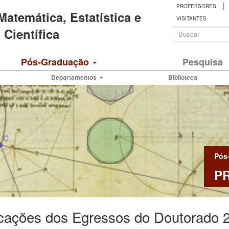
|
PROFESSORES
 Matemática, Estatística e
VISITANTES
Formulá
Científica
de
Buscar
Pós-Graduação
Pesquisa
busca
Departamentos
Biblioteca
Pós
P
icações dos Egressos do Doutorado 