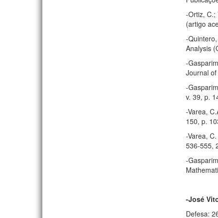
-Ortiz, C.
(artigo ace
-Quintero,
Analysis (
-Gasparim,
Journal of
-Gasparim,
v. 39, p. 
-Varea, C.
150, p. 1
-Varea, C.
536-555, 
-Gasparim,
Mathematic
-José Vit
Defesa: 2