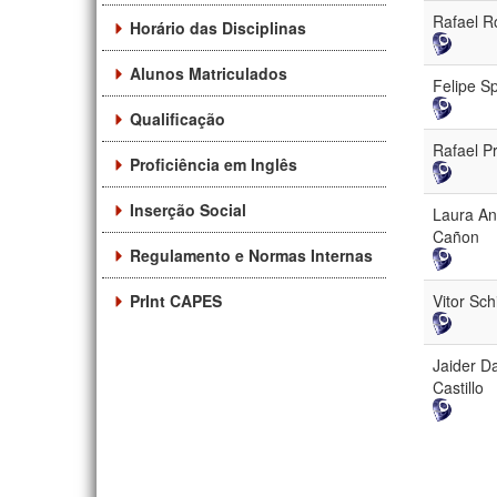
Rafael 
Horário das Disciplinas
Alunos Matriculados
Felipe S
Qualificação
Rafael P
Proficiência em Inglês
Inserção Social
Laura An
Cañon
Regulamento e Normas Internas
PrInt CAPES
Vitor Sch
Jaider Da
Castillo