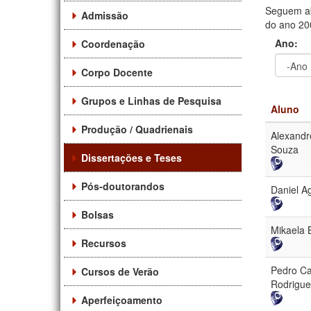
Seguem ab
Admissão
do ano 200
Ano:
Coordenação
Corpo Docente
Ano
Ano:
Grupos e Linhas de Pesquisa
Aluno
Produção / Quadrienais
Alexandr
Souza
Dissertações e Teses
Pós-doutorandos
Daniel A
Bolsas
Mikaela 
Recursos
Pedro Ca
Cursos de Verão
Rodrigue
Aperfeiçoamento