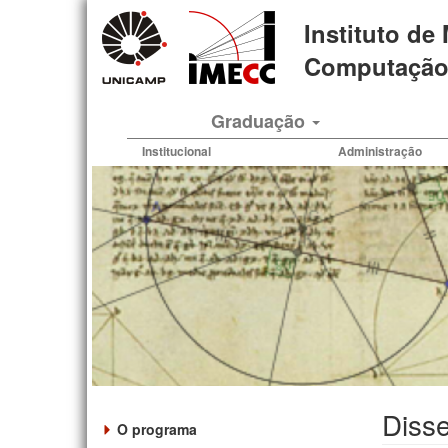
Pular
Instituto de
para
o
Computação 
conteúdo
principal
Graduação
Institucional
Administração
Disse
O programa