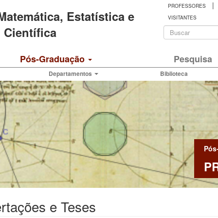
|
PROFESSORES
 Matemática, Estatística e
VISITANTES
Formulá
Científica
de
Buscar
Pós-Graduação
Pesquisa
busca
Departamentos
Biblioteca
Pós
P
rtações e Teses