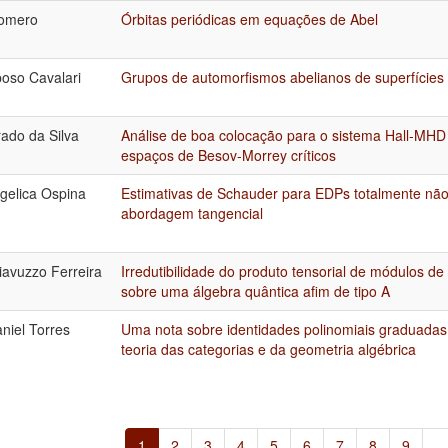
Romero
Órbitas periódicas em equações de Abel
poso Cavalari
Grupos de automorfismos abelianos de superfície
rado da Silva
Análise de boa colocação para o sistema Hall-MHD
espaços de Besov-Morrey críticos
gelica Ospina
Estimativas de Schauder para EDPs totalmente não
abordagem tangencial
iavuzzo Ferreira
Irredutibilidade do produto tensorial de módulos de 
sobre uma álgebra quântica afim de tipo A
niel Torres
Uma nota sobre identidades polinomiais graduadas
teoria das categorias e da geometria algébrica
1
2
3
4
5
6
7
8
9