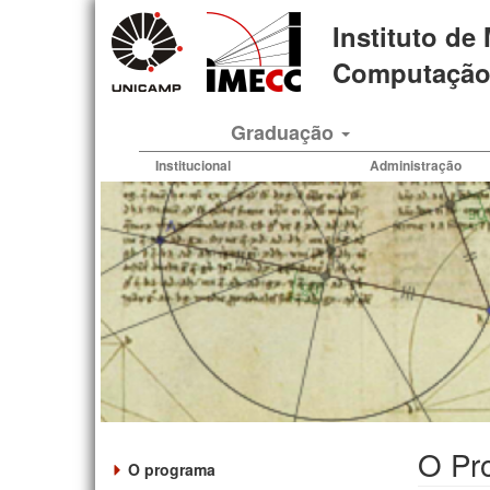
Pular
Instituto de
para
o
Computação 
conteúdo
principal
Graduação
Institucional
Administração
O Pr
O programa