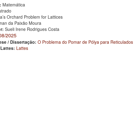
:
Matemática
trado
a’s Orchard Problem for Lattices
nan da Paixão Moura
or:
Sueli Irene Rodrigues Costa
08/2025
ese / Dissertação:
O Problema do Pomar de Pólya para Reticulados
 Lattes:
Lattes