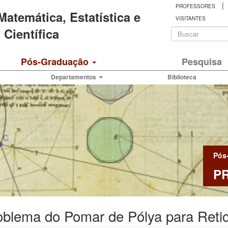
|
PROFESSORES
 Matemática, Estatística e
VISITANTES
Formulá
Científica
de
Buscar
Pós-Graduação
Pesquisa
busca
Departamentos
Biblioteca
Pós
P
oblema do Pomar de Pólya para Reti