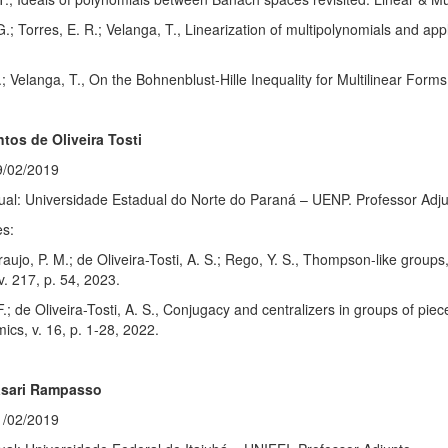
G.; Torres, E. R.; Velanga, T., Linearization of multipolynomials and app
.; Velanga, T., On the Bohnenblust-Hille Inequality for Multilinear Form
ntos de Oliveira Tosti
9/02/2019
tual: Universidade Estadual do Norte do Paraná – UENP. Professor Adj
es:
raujo, P. M.; de Oliveira-Tosti, A. S.; Rego, Y. S., Thompson-like grou
v. 217, p. 54, 2023.
F.; de Oliveira-Tosti, A. S., Conjugacy and centralizers in groups of
cs, v. 16, p. 1-28, 2022.
asari Rampasso
1/02/2019