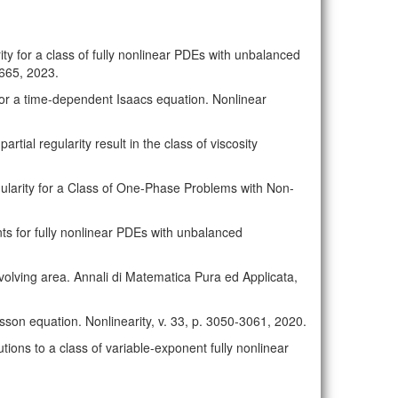
rity for a class of fully nonlinear PDEs with unbalanced
-665, 2023.
for a time-dependent Isaacs equation. Nonlinear
tial regularity result in the class of viscosity
egularity for a Class of One-Phase Problems with Non-
nts for fully nonlinear PDEs with unbalanced
volving area. Annali di Matematica Pura ed Applicata,
isson equation. Nonlinearity, v. 33, p. 3050-3061, 2020.
utions to a class of variable-exponent fully nonlinear