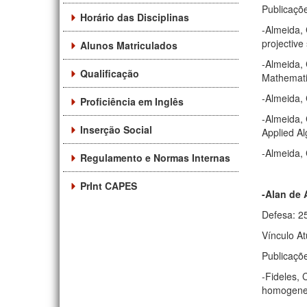
Publicaçõ
Horário das Disciplinas
-Almeida, 
projective
Alunos Matriculados
-Almeida, 
Qualificação
Mathematic
-Almeida, 
Proficiência em Inglês
-Almeida, 
Inserção Social
Applied Al
-Almeida, 
Regulamento e Normas Internas
PrInt CAPES
-Alan de 
Defesa: 2
Vínculo At
Publicaçõ
-Fideles, 
homogeneou