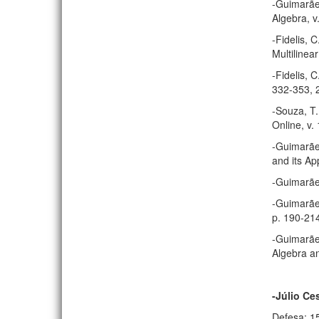
-Guimarãe
Algebra, v
-Fidelis, 
Multilinea
-Fidelis, 
332-353, 
-Souza, T.
Online, v.
-Guimarães
and its Ap
-Guimarães
-Guimarães
p. 190-21
-Guimarães
Algebra a
-Júlio Ce
Defesa: 1