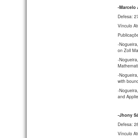
-Marcelo 
Defesa: 2
Vínculo At
Publicaçõ
-Nogueira,
on Zoll Ma
-Nogueira,
Mathematic
-Nogueira,
with bound
-Nogueira
and Applie
-Jhony S
Defesa: 2
Vínculo A