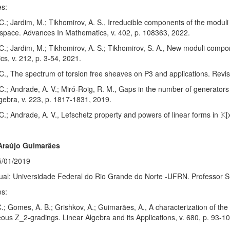
es:
C.; Jardim, M.; Tikhomirov, A. S., Irreducible components of the modul
 space. Advances In Mathematics, v. 402, p. 108363, 2022.
C.; Jardim, M.; Tikhomirov, A. S.; Tikhomirov, S. A., New moduli compo
s, v. 212, p. 3-54, 2021.
C., The spectrum of torsion free sheaves on P3 and applications. Rev
C.; Andrade, A. V.; Miró-Roig, R. M., Gaps in the number of generators
gebra, v. 223, p. 1817-1831, 2019.
C.; Andrade, A. V., Lefschetz property and powers of linear forms in 𝕂
Araújo Guimarães
5/01/2019
ual: Universidade Federal do Rio Grande do Norte -UFRN. Professor Su
es:
C.; Gomes, A. B.; Grishkov, A.; Guimarães, A., A characterization of th
s Z_2-gradings. Linear Algebra and its Applications, v. 680, p. 93-10