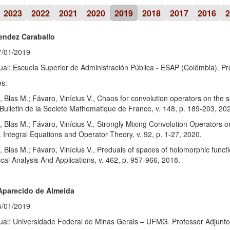
2023
2022
2021
2020
2019
2018
2017
2016
2
endez Caraballo
7/01/2019
ual: Escuela Superior de Administración Pública - ESAP (Colômbia). Pr
es:
, Blas M.; Fávaro, Vinícius V., Chaos for convolution operators on the s
 Bulletin de la Societe Mathematique de France, v. 148, p. 189-203, 20
, Blas M.; Fávaro, Vinícius V., Strongly Mixing Convolution Operators 
 Integral Equations and Operator Theory, v. 92, p. 1-27, 2020.
, Blas M.; Fávaro, Vinícius V., Preduals of spaces of holomorphic funct
al Analysis And Applications, v. 462, p. 957-966, 2018.
Aparecido de Almeida
5/01/2019
tual: Universidade Federal de Minas Gerais – UFMG. Professor Adjunto