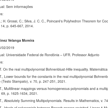
tual: Sem informações
es:
.; H. Grossi, C.; Silva, J. C. C., Poincaré's Polyhedron Theorem for
. 14, p. 645-667, 2014.
inez Velanga Moreira
5/02/2019
tual: Universidade Federal de Rondônia – UFR. Professor Adjunto
es:
T. On the real multipolynomial Bohnenblust-Hille inequality. Matemátic
T., Lower bounds for the constants in the real multipolynomial Bohnenbl
 (Testo Stampato), v. 70, p. 247-251, 2021.
T., Multilinear mappings versus homogeneous polynomials and a multipol
. 69, p. 1625-1634, 2021.
T., Absolutely Summing Multipolynomials. Results in Mathematics, v. 74
T., Ideals of polynomials between Banach spaces revisited. Linear & Mul