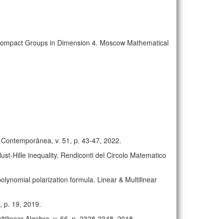
 Cocompact Groups in Dimension 4. Moscow Mathematical
a Contemporânea, v. 51, p. 43-47, 2022.
ust-Hille inequality. Rendiconti del Circolo Matematico
ynomial polarization formula. Linear & Multilinear
, p. 19, 2019.
tilinear Algebra, v. 66, p. 2328-2348, 2018.