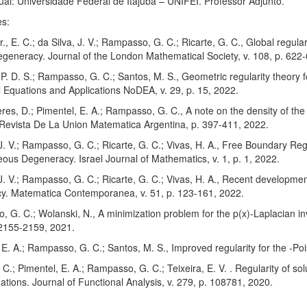
ual: Universidade Federal de Itajubá – UNIFEI. Professor Adjunto.
es:
r., E. C.; da Silva, J. V.; Rampasso, G. C.; Ricarte, G. C., Global regula
egeneracy. Journal of the London Mathematical Society, v. 108, p. 622
P. D. S.; Rampasso, G. C.; Santos, M. S., Geometric regularity theory 
al Equations and Applications NoDEA, v. 29, p. 15, 2022.
res, D.; Pimentel, E. A.; Rampasso, G. C., A note on the density of the par
 Revista De La Union Matematica Argentina, p. 397-411, 2022.
 J. V.; Rampasso, G. C.; Ricarte, G. C.; Vivas, H. A., Free Boundary R
s Degeneracy. Israel Journal of Mathematics, v. 1, p. 1, 2022.
 J. V.; Rampasso, G. C.; Ricarte, G. C.; Vivas, H. A., Recent developme
y. Matematica Contemporanea, v. 51, p. 123-161, 2022.
 G. C.; Wolanski, N., A minimization problem for the p(x)-Laplacian in
 2155-2159, 2021.
 E. A.; Rampasso, G. C.; Santos, M. S., Improved regularity for the -Po
. C.; Pimentel, E. A.; Rampasso, G. C.; Teixeira, E. V. . Regularity of sol
quations. Journal of Functional Analysis, v. 279, p. 108781, 2020.