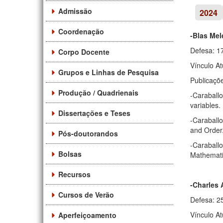
Admissão
2024
Coordenação
-Blas Mel
Defesa: 1
Corpo Docente
Vínculo At
Grupos e Linhas de Pesquisa
Publicaçõ
Produção / Quadrienais
-Caraballo
variables.
Dissertações e Teses
-Caraballo
and Order.
Pós-doutorandos
-Caraballo
Bolsas
Mathematic
Recursos
-Charles 
Cursos de Verão
Defesa: 2
Vínculo A
Aperfeiçoamento