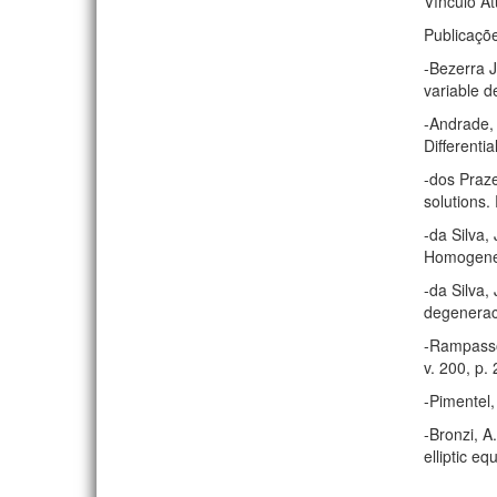
Vínculo At
Publicaçõ
-Bezerra J
variable d
-Andrade, 
Differenti
-dos Praze
solutions.
-da Silva,
Homogeneou
-da Silva,
degenerac
-Rampasso,
v. 200, p.
-Pimentel,
-Bronzi, A
elliptic e