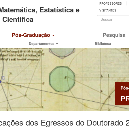
|
PROFESSORES
 Matemática, Estatística e
VISITANTES
Formulá
Científica
de
Buscar
Pós-Graduação
Pesquisa
busca
Departamentos
Biblioteca
Pós
P
icações dos Egressos do Doutorado 