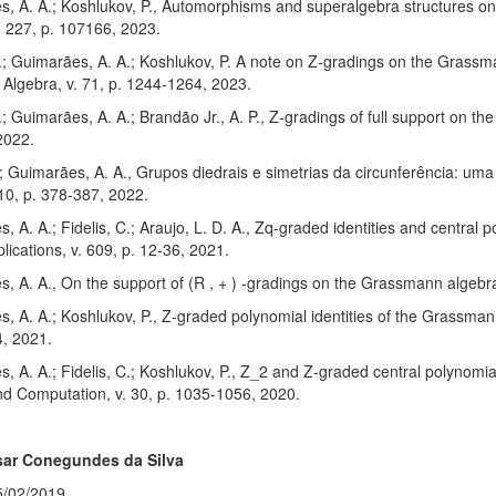
s, A. A.; Koshlukov, P., Automorphisms and superalgebra structures o
. 227, p. 107166, 2023.
C.; Guimarães, A. A.; Koshlukov, P. A note on Z-gradings on the Gras
r Algebra, v. 71, p. 1244-1264, 2023.
C.; Guimarães, A. A.; Brandão Jr., A. P., Z-gradings of full support on t
2022.
; Guimarães, A. A., Grupos diedrais e simetrias da circunferência: 
 10, p. 378-387, 2022.
, A. A.; Fidelis, C.; Araujo, L. D. A., Zq-graded identities and centra
plications, v. 609, p. 12-36, 2021.
, A. A., On the support of (R , + ) -gradings on the Grassmann algebr
, A. A.; Koshlukov, P., Z-graded polynomial identities of the Grassmann
4, 2021.
, A. A.; Fidelis, C.; Koshlukov, P., Z_2 and Z-graded central polynomia
nd Computation, v. 30, p. 1035-1056, 2020.
sar Conegundes da Silva
5/02/2019