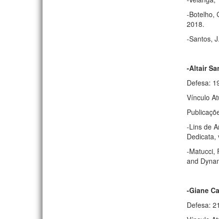
-Botelho, 
2018.
-Santos, J
-Altair Sa
Defesa: 1
Vínculo A
Publicaçõ
-Lins de A
Dedicata, 
-Matucci, 
and Dynami
-Giane C
Defesa: 2