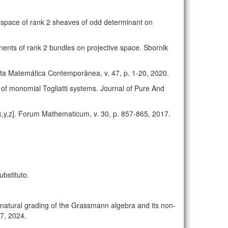
i space of rank 2 sheaves of odd determinant on
nents of rank 2 bundles on projective space. Sbornik
ista Matemática Contemporânea, v. 47, p. 1-20, 2020.
 of monomial Togliatti systems. Journal of Pure And
[x,y,z]. Forum Mathematicum, v. 30, p. 857-865, 2017.
bstituto.
e natural grading of the Grassmann algebra and its non-
7, 2024.