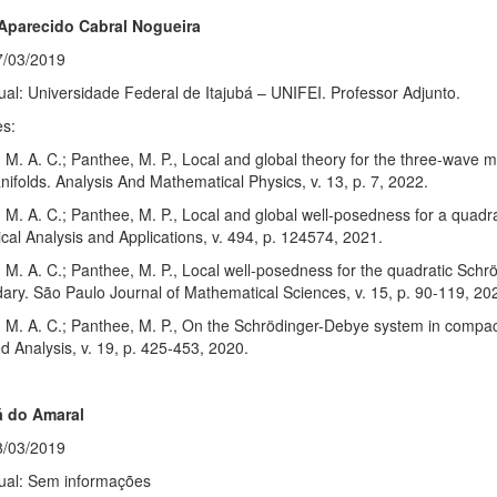
Aparecido Cabral Nogueira
7/03/2019
ual: Universidade Federal de Itajubá – UNIFEI. Professor Adjunto.
es:
 M. A. C.; Panthee, M. P., Local and global theory for the three-wave m
nifolds. Analysis And Mathematical Physics, v. 13, p. 7, 2022.
 M. A. C.; Panthee, M. P., Local and global well-posedness for a quadr
al Analysis and Applications, v. 494, p. 124574, 2021.
 M. A. C.; Panthee, M. P., Local well-posedness for the quadratic Sch
ary. São Paulo Journal of Mathematical Sciences, v. 15, p. 90-119, 20
, M. A. C.; Panthee, M. P., On the Schrödinger-Debye system in comp
d Analysis, v. 19, p. 425-453, 2020.
á do Amaral
8/03/2019
tual: Sem informações