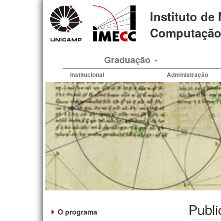
Pular
Instituto de
para
o
Computação 
conteúdo
principal
Graduação
Institucional
Administração
Publ
O programa