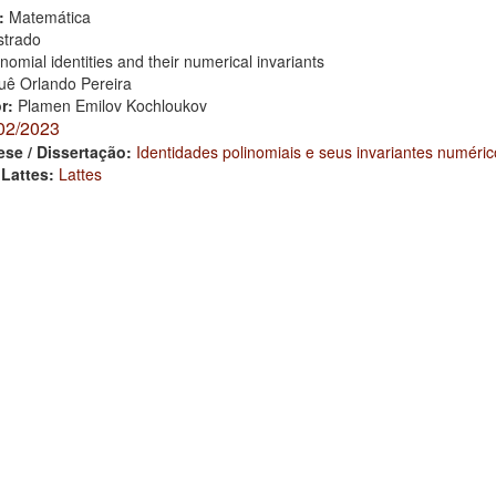
:
Matemática
trado
nomial identities and their numerical invariants
uê Orlando Pereira
or:
Plamen Emilov Kochloukov
02/2023
ese / Dissertação:
Identidades polinomiais e seus invariantes numéric
 Lattes:
Lattes