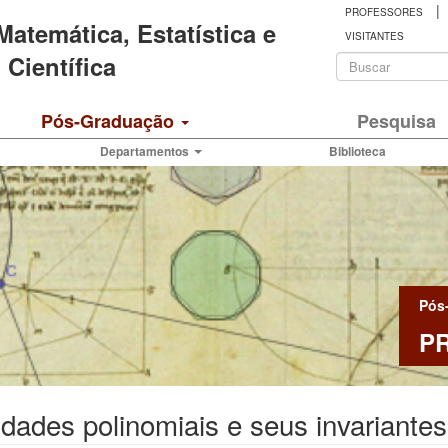
|
PROFESSORES
 Matemática, Estatística e
VISITANTES
Formulá
Científica
de
Buscar
Pós-Graduação
Pesquisa
busca
Departamentos
Biblioteca
Pós
P
idades polinomiais e seus invariante