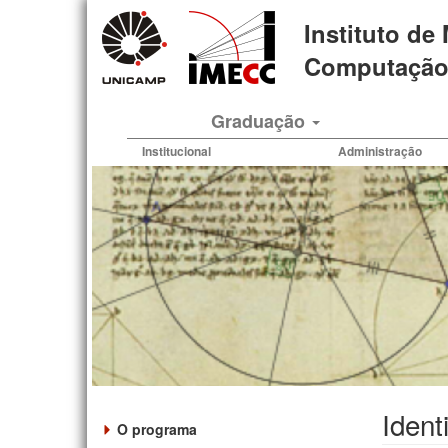
Pular
Instituto de
para
o
Computação 
conteúdo
principal
Graduação
Institucional
Administração
Ident
O programa