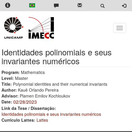
Skip
to
main
content
Toggle
naviga
Identidades polinomiais e seus
invariantes numéricos
Program:
Mathematics
Level:
Master
Title:
Polynomial identities and their numerical invariants
Author:
Kauê Orlando Pereira
Advisor:
Plamen Emilov Kochloukov
02/28/2023
Date:
Link da Tese / Dissertação:
Identidades polinomiais e seus invariantes numéricos
Currículo Lattes:
Lattes