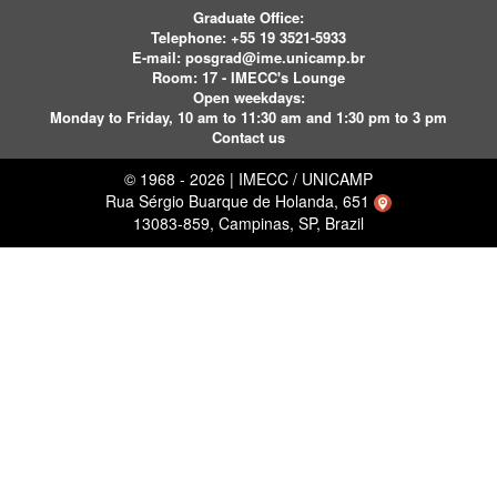
Graduate Office:
Telephone:
+55 19 3521-5933
E-mail:
posgrad@ime.unicamp.br
Room: 17 - IMECC's Lounge
Open weekdays:
Monday to Friday, 10 am to 11:30 am and 1:30 pm to 3 pm
Contact us
© 1968 - 2026 | IMECC / UNICAMP
Rua Sérgio Buarque de Holanda, 651
13083-859, Campinas, SP, Brazil