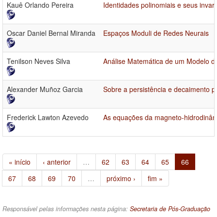
Kauê Orlando Pereira
Identidades polinomiais e seus invar
Oscar Daniel Bernal Miranda
Espaços Moduli de Redes Neurais
Tenilson Neves Silva
Análise Matemática de um Modelo de
Alexander Muñoz Garcia
Sobre a persistência e decaimento p
Frederick Lawton Azevedo
As equações da magneto-hidrodinâm
« início
‹ anterior
…
62
63
64
65
66
67
68
69
70
…
próximo ›
fim »
Responsável pelas informações nesta página:
Secretaria de Pós-Graduação