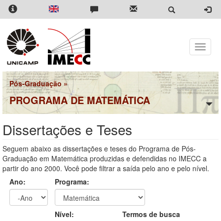
Pular
para
o
conteúdo
principal
Toggle
naviga
Pós-Graduação
»
PROGRAMA DE MATEMÁTICA
Dissertações e Teses
Seguem abaixo as dissertações e teses do Programa de Pós-
Graduação em Matemática produzidas e defendidas no IMECC a
partir do ano 2000. Você pode filtrar a saída pelo ano e pelo nível.
Ano:
Programa:
Ano
Ano:
Nível:
Termos de busca