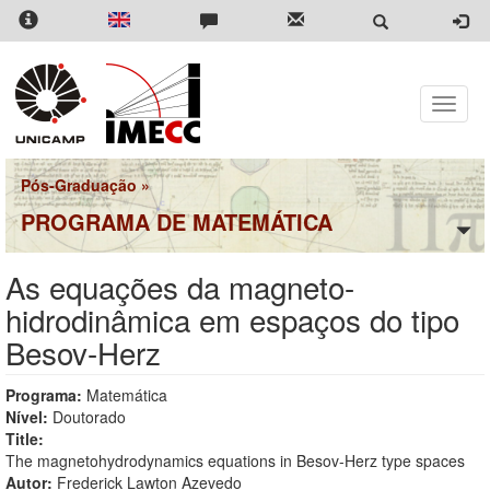
Pular
para
o
conteúdo
principal
Toggle
naviga
Pós-Graduação
»
PROGRAMA DE MATEMÁTICA
As equações da magneto-
hidrodinâmica em espaços do tipo
Besov-Herz
Programa:
Matemática
Nível:
Doutorado
Title:
The magnetohydrodynamics equations in Besov-Herz type spaces
Autor:
Frederick Lawton Azevedo