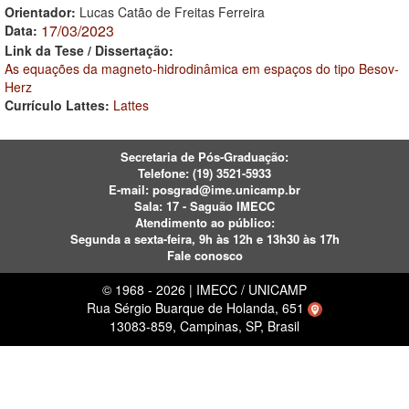
Orientador:
Lucas Catão de Freitas Ferreira
17/03/2023
Data:
Link da Tese / Dissertação:
As equações da magneto-hidrodinâmica em espaços do tipo Besov-
Herz
Currículo Lattes:
Lattes
Secretaria de Pós-Graduação:
Telefone:
(19) 3521-5933
E-mail:
posgrad@ime.unicamp.br
Sala: 17 - Saguão IMECC
Atendimento ao público:
Segunda a sexta-feira, 9h às 12h e 13h30 às 17h
Fale conosco
© 1968 - 2026 | IMECC / UNICAMP
Rua Sérgio Buarque de Holanda, 651
13083-859, Campinas, SP, Brasil