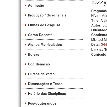
fuzzy
Admissão
Programa
Produção / Quadrienais
Nível:
Mes
Title:
A st
Linhas de Pesquisa
Autor:
Lu
Orientad
Corpo Docente
Coorient
Michael M
24/
Data:
Alunos Matriculados
Link da T
Bolsas
Currículo
Coordenação
Cursos de Verão
Dissertações e Teses
Horário das Disciplinas
Pós-doutorandos