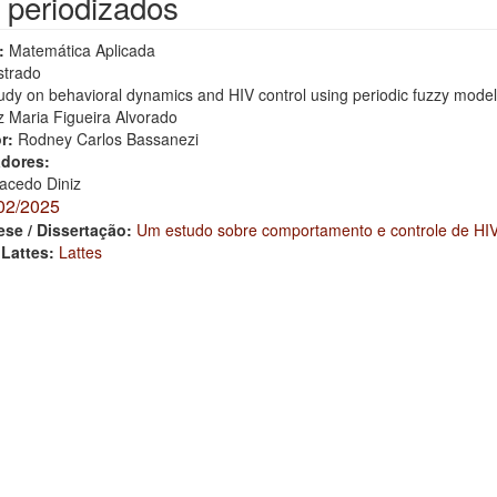
 periodizados
:
Matemática Aplicada
trado
udy on behavioral dynamics and HIV control using periodic fuzzy mode
z Maria Figueira Alvorado
or:
Rodney Carlos Bassanezi
adores:
acedo Diniz
02/2025
ese / Dissertação:
Um estudo sobre comportamento e controle de HIV
 Lattes:
Lattes