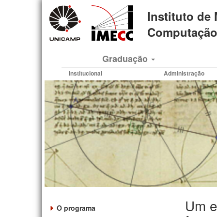
Pular
Instituto de
para
o
Computação 
conteúdo
principal
Graduação
Institucional
Administração
Um e
O programa