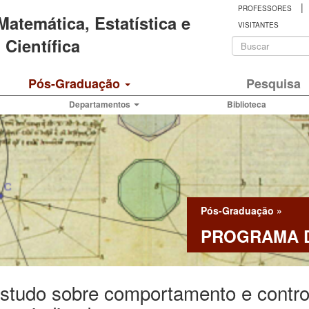
|
PROFESSORES
 Matemática, Estatística e
VISITANTES
Formulá
Científica
de
Buscar
Pós-Graduação
Pesquisa
busca
Departamentos
Biblioteca
Pós-Graduação
»
PROGRAMA D
studo sobre comportamento e contr