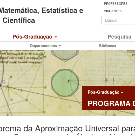
|
PROFESSORES
 Matemática, Estatística e
VISITANTES
Formulá
Científica
de
Buscar
Pós-Graduação
Pesquisa
busca
Departamentos
Biblioteca
Pós-Graduação
»
PROGRAMA D
orema da Aproximação Universal par