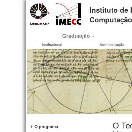
Pular
Instituto de
para
o
Computação 
conteúdo
principal
Graduação
Institucional
Administração
O Te
O programa