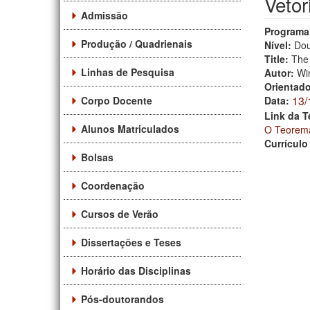
Vetor
Admissão
Programa
Produção / Quadrienais
Nível:
Dou
Title:
The
Linhas de Pesquisa
Autor:
Wi
Orientad
13/
Corpo Docente
Data:
Link da T
Alunos Matriculados
O Teorema
Currículo
Bolsas
Coordenação
Cursos de Verão
Dissertações e Teses
Horário das Disciplinas
Pós-doutorandos