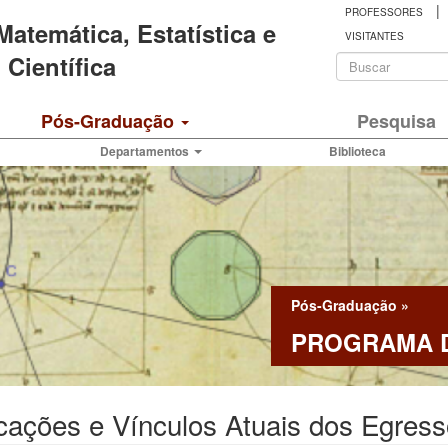
|
PROFESSORES
 Matemática, Estatística e
VISITANTES
Formulá
Científica
de
Buscar
Pós-Graduação
Pesquisa
busca
Departamentos
Biblioteca
Pós-Graduação
»
PROGRAMA D
cações e Vínculos Atuais dos Egres