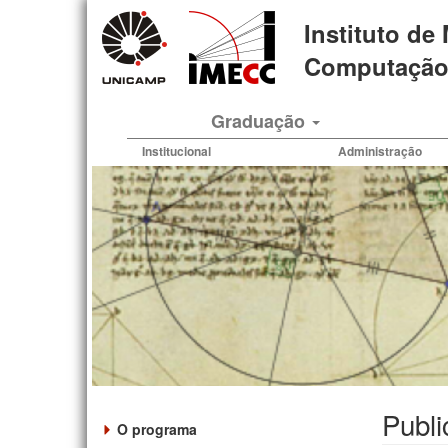
Pular
Instituto de
para
o
Computação 
conteúdo
principal
Graduação
Institucional
Administração
Publi
O programa