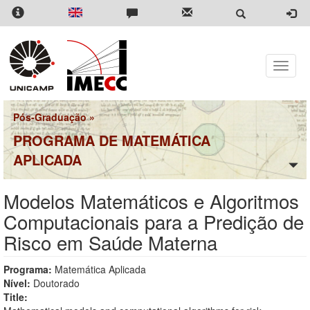
Pular
para
o
conteúdo
principal
Toggle
naviga
Pós-Graduação
»
PROGRAMA DE MATEMÁTICA
APLICADA
Modelos Matemáticos e Algoritmos
Computacionais para a Predição de
Risco em Saúde Materna
Programa:
Matemática Aplicada
Nível:
Doutorado
Title: