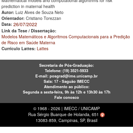
Mathematical models and computational algorithms for risk
prediction in maternal health
Autor:
Luiz Alves de Souza Neto
Orientador:
Cristiano Torezzan
26/07/2022
Data:
Link da Tese / Dissertação:
Modelos Matemáticos e Algoritmos Computacionais para a Predição
de Risco em Saúde Materna
Currículo Lattes:
Lattes
Secretaria de Pós-Graduação:
Telefone:
(19) 3521-5933
E-mail:
posgrad@ime.unicamp.br
Sala: 17 - Saguão IMECC
Atendimento ao público:
Segunda a sexta-feira, 9h às 12h e 13h30 às 17h
Fale conosco
© 1968 - 2026 | IMECC / UNICAMP
Rua Sérgio Buarque de Holanda, 651
13083-859, Campinas, SP, Brasil