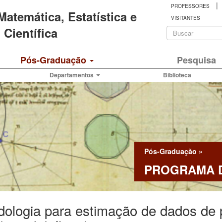
|
PROFESSORES
 Matemática, Estatística e
VISITANTES
Formulá
Científica
de
Buscar
Pós-Graduação
Pesquisa
busca
Departamentos
Biblioteca
Pós-Graduação
»
PROGRAMA D
ologia para estimação de dados de 