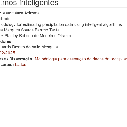
itmos inteligentes
:
Matemática Aplicada
trado
odology for estimating precipitation data using intelligent algorithms
lia Marques Soares Barreto Tarifa
or:
Stanley Robson de Medeiros Oliveira
adores:
uardo Ribeiro do Valle Mesquita
02/2025
ese / Dissertação:
Metodologia para estimação de dados de precipitaç
 Lattes:
Lattes