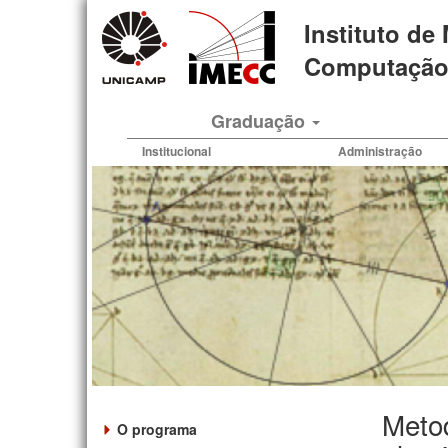
Pular
Instituto de
para
o
Computação 
conteúdo
principal
Graduação
Institucional
Administração
Metod
O programa