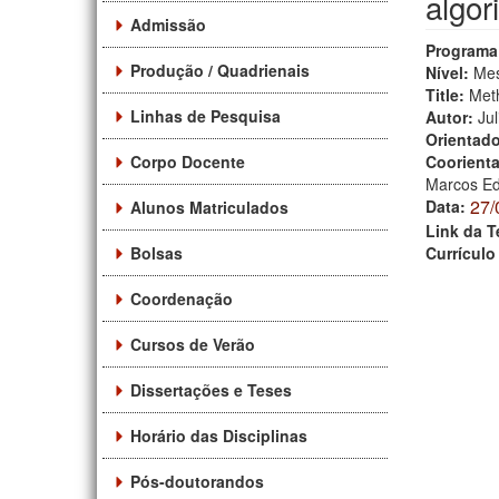
algor
Admissão
Programa
Produção / Quadrienais
Nível:
Mes
Title:
Meth
Linhas de Pesquisa
Autor:
Ju
Orientad
Corpo Docente
Coorient
Marcos Ed
27/
Data:
Alunos Matriculados
Link da T
Bolsas
Currículo
Coordenação
Cursos de Verão
Dissertações e Teses
Horário das Disciplinas
Pós-doutorandos