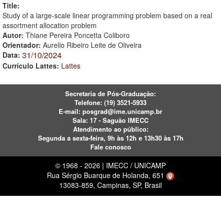
Title:
Study of a large-scale linear programming problem based on a real
assortment allocation problem
Autor:
Thiane Pereira Poncetta Coliboro
Orientador:
Aurelio Ribeiro Leite de Oliveira
31/10/2024
Data:
Currículo Lattes:
Lattes
Secretaria de Pós-Graduação:
Telefone:
(19) 3521-5933
E-mail:
posgrad@ime.unicamp.br
Sala: 17 - Saguão IMECC
Atendimento ao público:
Segunda a sexta-feira, 9h às 12h e 13h30 às 17h
Fale conosco
© 1968 - 2026 | IMECC / UNICAMP
Rua Sérgio Buarque de Holanda, 651
13083-859, Campinas, SP, Brasil