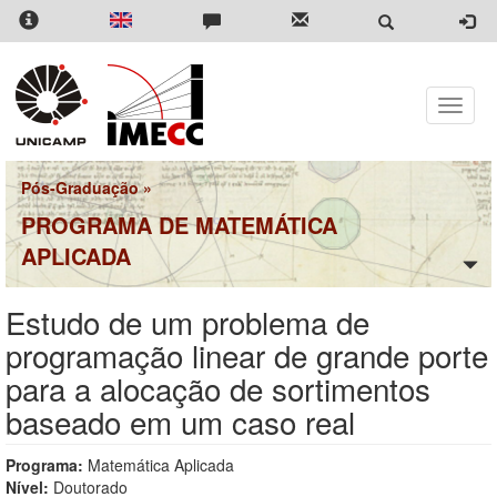
Pular
para
o
conteúdo
principal
Toggle
naviga
Pós-Graduação
»
PROGRAMA DE MATEMÁTICA
APLICADA
Estudo de um problema de
programação linear de grande porte
para a alocação de sortimentos
baseado em um caso real
Programa:
Matemática Aplicada
Nível:
Doutorado