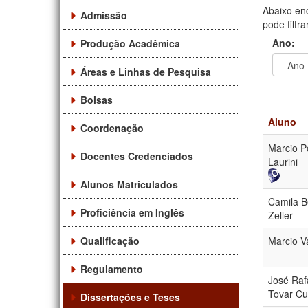
Abaixo en
Admissão
pode filtr
Ano:
Produção Acadêmica
Áreas e Linhas de Pesquisa
Ano
Ano:
Bolsas
Aluno
Coordenação
Marcio Po
Docentes Credenciados
Laurini
Alunos Matriculados
Camila Bo
Proficiência em Inglês
Zeller
Qualificação
Marcio V
Regulamento
José Raf
Tovar C
Dissertações e Teses