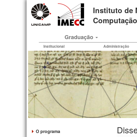
Pular
Instituto de
para
o
Computação 
conteúdo
principal
Graduação
Institucional
Administração
Disse
O programa