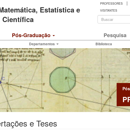
|
PROFESSORES
 Matemática, Estatística e
VISITANTES
Formulá
Científica
de
Buscar
Pós-Graduação
Pesquisa
busca
Departamentos
Biblioteca
Pós
P
rtações e Teses