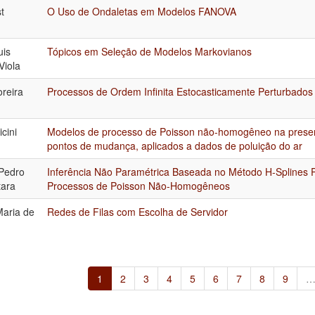
st
O Uso de Ondaletas em Modelos FANOVA
uis
Tópicos em Seleção de Modelos Markovianos
Viola
reira
Processos de Ordem Infinita Estocasticamente Perturbados
cini
Modelos de processo de Poisson não-homogêneo na prese
pontos de mudança, aplicados a dados de poluição do ar
 Pedro
Inferência Não Paramétrica Baseada no Método H-Splines P
tara
Processos de Poisson Não-Homogêneos
Maria de
Redes de Filas com Escolha de Servidor
1
2
3
4
5
6
7
8
9