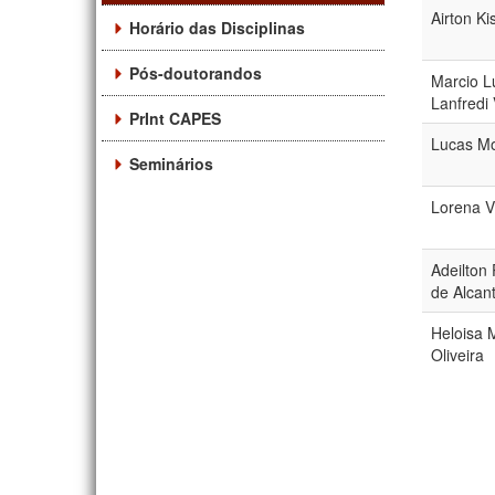
Airton Ki
Horário das Disciplinas
Pós-doutorandos
Marcio L
Lanfredi 
PrInt CAPES
Lucas Mo
Seminários
Lorena Vi
Adeilton
de Alcan
Heloisa 
Oliveira