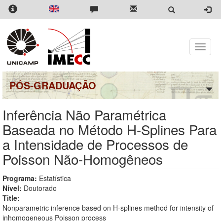
Pular
para
o
conteúdo
principal
Toggle
naviga
PÓS-GRADUAÇÃO
Inferência Não Paramétrica
Baseada no Método H-Splines Para
a Intensidade de Processos de
Poisson Não-Homogêneos
Programa:
Estatística
Nível:
Doutorado
Title:
Nonparametric inference based on H-splines method for intensity of
inhomogeneous Poisson process