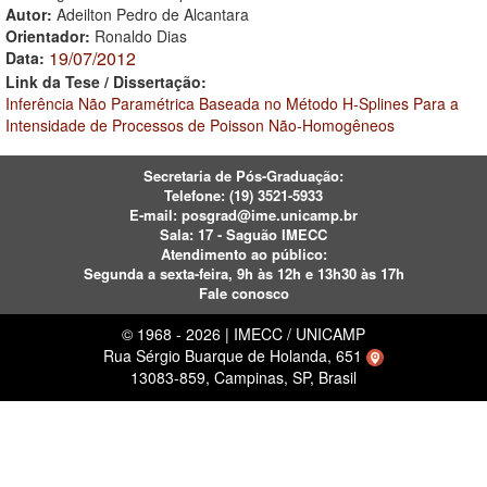
Autor:
Adeilton Pedro de Alcantara
Orientador:
Ronaldo Dias
19/07/2012
Data:
Link da Tese / Dissertação:
Inferência Não Paramétrica Baseada no Método H-Splines Para a
Intensidade de Processos de Poisson Não-Homogêneos
Secretaria de Pós-Graduação:
Telefone:
(19) 3521-5933
E-mail:
posgrad@ime.unicamp.br
Sala: 17 - Saguão IMECC
Atendimento ao público:
Segunda a sexta-feira, 9h às 12h e 13h30 às 17h
Fale conosco
© 1968 - 2026 | IMECC / UNICAMP
Rua Sérgio Buarque de Holanda, 651
13083-859, Campinas, SP, Brasil