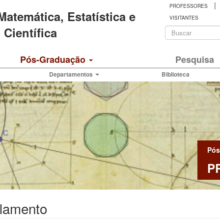
|
PROFESSORES
 Matemática, Estatística e
VISITANTES
Formulá
Científica
de
Buscar
Pós-Graduação
Pesquisa
busca
Departamentos
Biblioteca
Pós
P
lamento