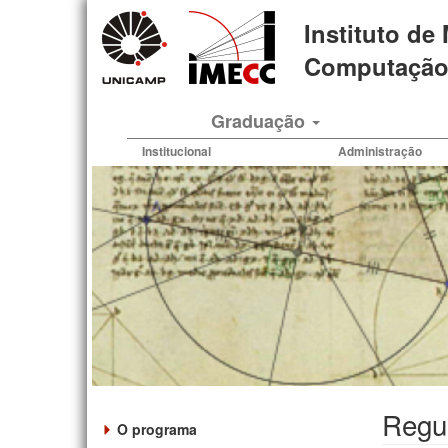
Pular
Instituto de
para
o
Computação 
conteúdo
principal
Graduação
Institucional
Administração
Regu
O programa