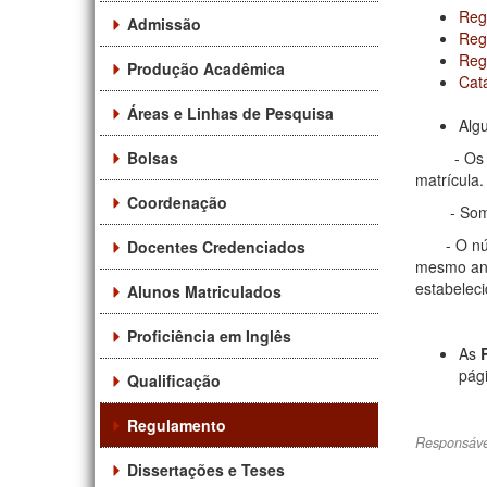
Reg
Admissão
Reg
Reg
Produção Acadêmica
Cat
Áreas e Linhas de Pesquisa
Alg
Bolsas
- Os (As)
matrícula.
Coordenação
- Somen
- O númer
Docentes Credenciados
mesmo ano
estabelec
Alunos Matriculados
Proficiência em Inglês
As
pág
Qualificação
Regulamento
Responsáve
Dissertações e Teses