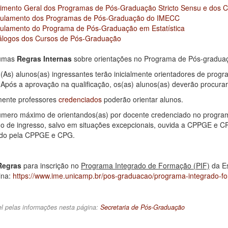
imento Geral dos Programas de Pós-Graduação Stricto Sensu e dos 
ulamento dos Programas de Pós-Graduação do IMECC
ulamento do Programa de Pós-Graduação em Estatística
álogos dos Cursos de Pós-Graduação
umas
Regras Internas
sobre orientações no Programa de Pós-graduaç
 alunos(as) ingressantes terão inicialmente orientadores de programa
 Após a aprovação na qualificação, os(as) alunos(as) deverão procurar
te professores
credenciados
poderão orientar alunos.
o máximo de orientandos(as) por docente credenciado no programa
 de ingresso, salvo em situações excepcionais, ouvida a CPPGE e 
ido pela CPPGE e CPG.
Regras
para inscrição no
Programa Integrado de Formação (PIF)
da Es
ina:
https://www.ime.unicamp.br/pos-graduacao/programa-integrado-fo
l pelas informações nesta página:
Secretaria de Pós-Graduação