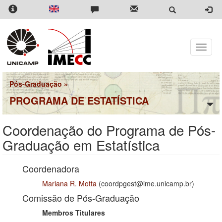
Pular
para
o
conteúdo
principal
Toggle
naviga
Pós-Graduação
»
PROGRAMA DE ESTATÍSTICA
Coordenação do Programa de Pós-
Graduação em Estatística
Coordenadora
Mariana R. Motta
(coordpgest@ime.unicamp.br)
Comissão de Pós-Graduação
Membros Titulares