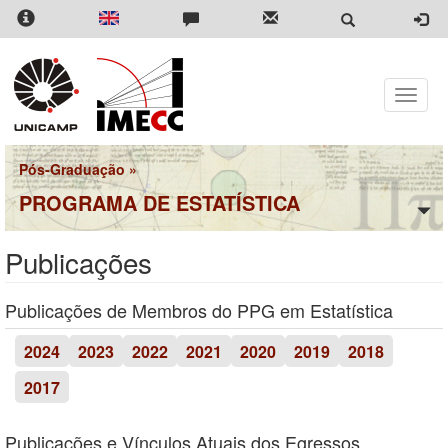
Pular
para
o
conteúdo
principal
Toggle
naviga
Pós-Graduação
»
PROGRAMA DE ESTATÍSTICA
Publicações
Publicações de Membros do PPG em Estatística
2024
2023
2022
2021
2020
2019
2018
2017
Publicações e Vínculos Atuais dos Egressos