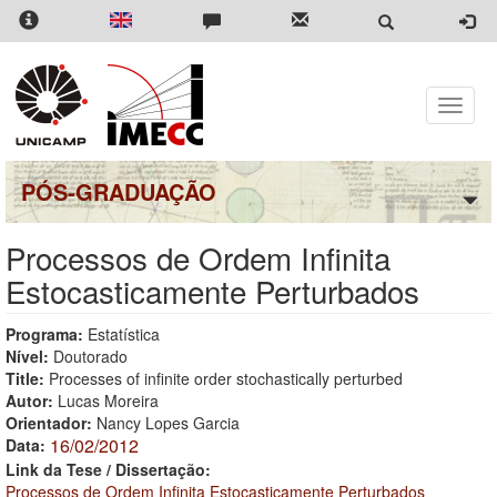
Pular
para
o
conteúdo
principal
Toggle
naviga
PÓS-GRADUAÇÃO
Processos de Ordem Infinita
Estocasticamente Perturbados
Programa:
Estatística
Nível:
Doutorado
Title:
Processes of infinite order stochastically perturbed
Autor:
Lucas Moreira
Orientador:
Nancy Lopes Garcia
16/02/2012
Data:
Link da Tese / Dissertação:
Processos de Ordem Infinita Estocasticamente Perturbados