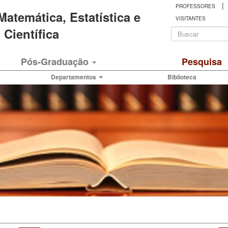
|
PROFESSORES
 Matemática, Estatística e
VISITANTES
Formulá
Científica
de
Buscar
Pós-Graduação
Pesquisa
busca
Departamentos
Biblioteca