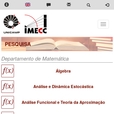
Pular
para
o
conteúdo
principal
Toggle
naviga
PESQUISA
Departamento de Matemática
Álgebra
Análise e Dinâmica Estocástica
Análise Funcional e Teoria da Aproximação