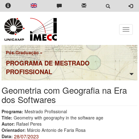
Pular
para
o
conteúdo
principal
Toggle
naviga
Pós-Graduação
»
PROGRAMA DE MESTRADO
PROFISSIONAL
Geometria com Geografia na Era
dos Softwares
Programa:
Mestrado Profissional
Title:
Geometry with geography in the software age
Autor:
Rafael Peres
Orientador:
Márcio Antonio de Faria Rosa
28/07/2023
Data: