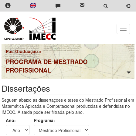
Pular
para
o
conteúdo
principal
Toggle
naviga
Pós-Graduação
»
PROGRAMA DE MESTRADO
PROFISSIONAL
Dissertações
Seguem abaixo as dissertações e teses do Mestrado Profissional em
Matemática Aplicada e Computacional produzidas e defendidas no
IMECC. A saída pode ser filtrada pelo ano.
Ano:
Programa: