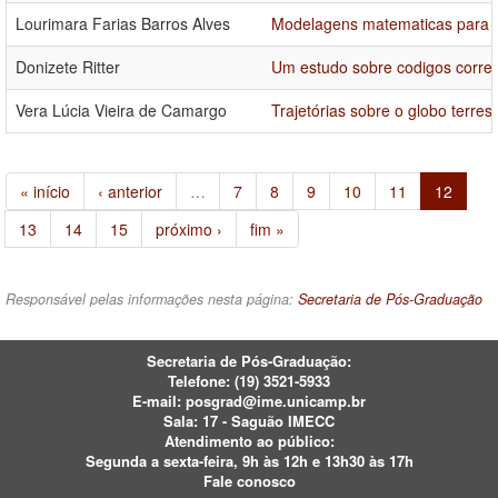
Lourimara Farias Barros Alves
Modelagens matematicas para s
Donizete Ritter
Um estudo sobre codigos corret
Vera Lúcia Vieira de Camargo
Trajetórias sobre o globo terre
« início
‹ anterior
…
7
8
9
10
11
12
13
14
15
próximo ›
fim »
Responsável pelas informações nesta página:
Secretaria de Pós-Graduação
Secretaria de Pós-Graduação:
Telefone:
(19) 3521-5933
E-mail:
posgrad@ime.unicamp.br
Sala: 17 - Saguão IMECC
Atendimento ao público:
Segunda a sexta-feira, 9h às 12h e 13h30 às 17h
Fale conosco