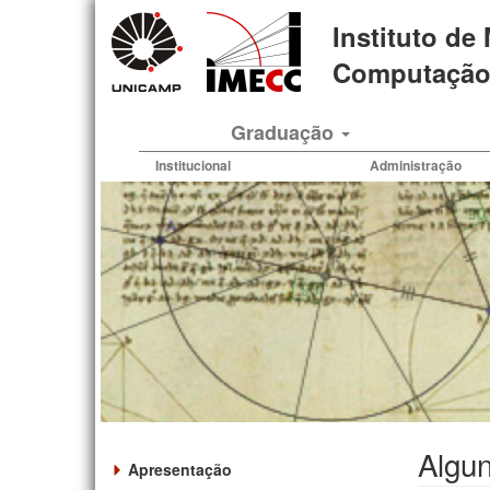
Pular
Instituto de
para
o
Computação 
conteúdo
principal
Graduação
Institucional
Administração
Algu
Apresentação