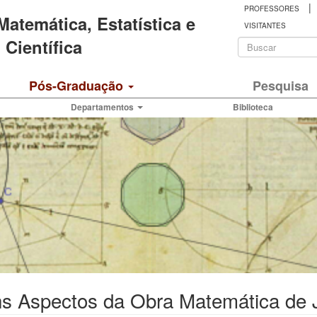
|
PROFESSORES
 Matemática, Estatística e
VISITANTES
Formulá
Científica
de
Buscar
Pós-Graduação
Pesquisa
busca
Departamentos
Biblioteca
ns Aspectos da Obra Matemática de