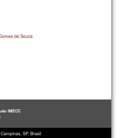
 Gomes de Souza
aguão IMECC
h
Campinas, SP, Brasil