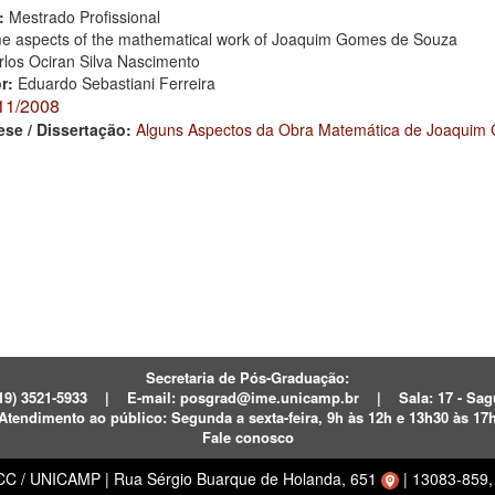
:
Mestrado Profissional
e aspects of the mathematical work of Joaquim Gomes de Souza
rlos Ociran Silva Nascimento
or:
Eduardo Sebastiani Ferreira
11/2008
ese / Dissertação:
Alguns Aspectos da Obra Matemática de Joaquim
Secretaria de Pós-Graduação:
19) 3521-5933
|
E-mail:
posgrad@ime.unicamp.br
|
Sala: 17 - S
Atendimento ao público:
Segunda a sexta-feira, 9h às 12h e 13h30 às 17
Fale conosco
ECC / UNICAMP
|
Rua Sérgio Buarque de Holanda, 651
|
13083-859, 