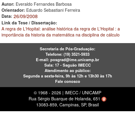
Autor:
Everaldo Fernandes Barbosa
Orientador:
Eduardo Sebastiani Ferreira
26/09/2008
Data:
Link da Tese / Dissertação:
A regra de L'Hopital: análise histórica da regra de L'Hopital : a
importância da historia da matemática na disciplina de cálculo
Secretaria de Pós-Graduação:
Telefone:
(19) 3521-5933
E-mail:
posgrad@ime.unicamp.br
Sala: 17 - Saguão IMECC
Atendimento ao público:
Segunda a sexta-feira, 9h às 12h e 13h30 às 17h
Fale conosco
© 1968 - 2026 | IMECC / UNICAMP
Rua Sérgio Buarque de Holanda, 651
13083-859, Campinas, SP, Brasil